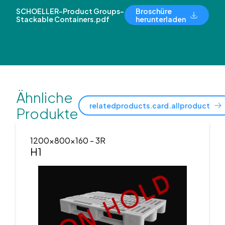
SCHOELLER-Product Groups-
Broschüre
Stackable Containers.pdf
herunterladen
Ähnliche
relatedproducts.card.allproduct
Produkte
1200x800x160
- 3R
H1