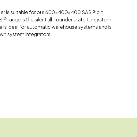
ider is suitable for our 600x400x400 SASI® bin.
SI® range is the silent all-rounder crate for system
e is ideal for automatic warehouse systems and is
wn system integrators.