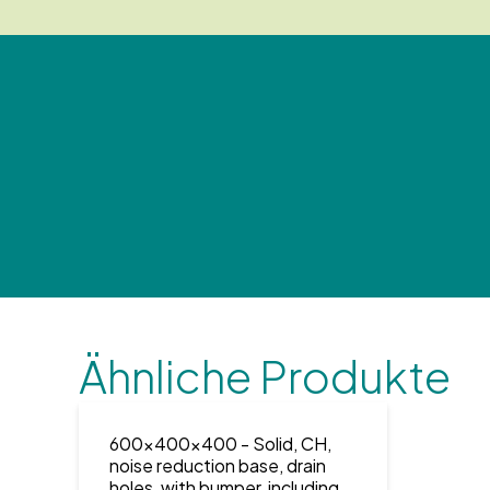
Ähnliche Produkte
600x400x400
- Solid, CH,
noise reduction base, drain
holes, with bumper, including