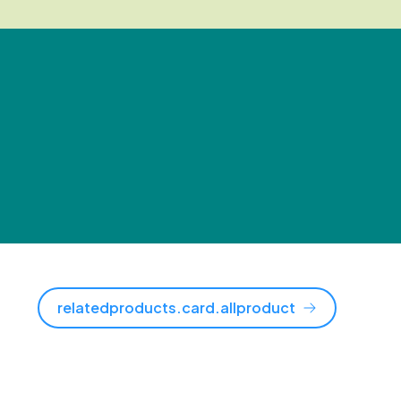
relatedproducts.card.allproduct