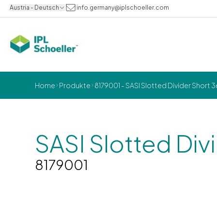
Austria - Deutsch
info.germany@iplschoeller.com
Home
Produkte
8179001 - SASI Slotted Divider Short 
SASI Slotted Div
8179001