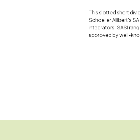
This slotted short div
Schoeller Allibert's SA
integrators. SASI rang
approved by well-kno