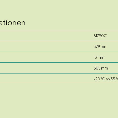
ationen
8179001
379 mm
18 mm
365 mm
-20 °C to 35 