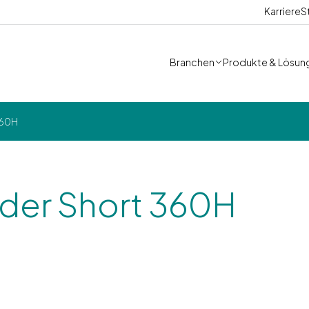
Karriere
S
Branchen
Produkte & Lösun
360H
ider Short 360H