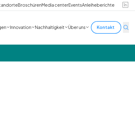
tandorte
Broschüren
Media center
Events
Anleiheberichte
gen
Innovation
Nachhaltigkeit
Über uns
Kontakt