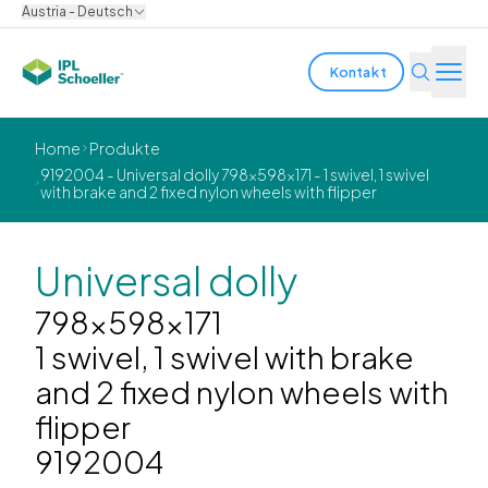
Austria - Deutsch
Kontakt
Branchen
Home
Produkte
9192004 - Universal dolly 798x598x171 - 1 swivel, 1 swivel
with brake and 2 fixed nylon wheels with flipper
Produkte & Lösungen
Innovation
Universal dolly
Nachhaltigkeit
798x598x171
1 swivel, 1 swivel with brake
Über uns
and 2 fixed nylon wheels with
flipper
Karriere
Standorte
Broschüren
Media center
Events
9192004
Anleiheberichte