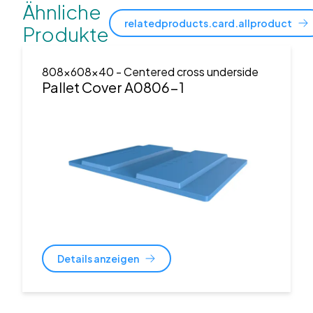
Ähnliche
relatedproducts.card.allproduct
Produkte
808x608x40
- Centered cross underside
Pallet Cover A0806-1
Details anzeigen