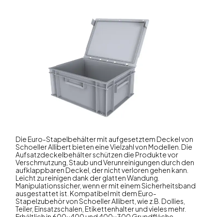
Die Euro-Stapelbehälter mit aufgesetztem Deckel von
Schoeller Allibert bieten eine Vielzahl von Modellen. Die
Aufsatzdeckelbehälter schützen die Produkte vor
Verschmutzung, Staub und Verunreinigungen durch den
aufklappbaren Deckel, der nicht verloren gehen kann.
Leicht zu reinigen dank der glatten Wandung.
Manipulationssicher, wenn er mit einem Sicherheitsband
ausgestattet ist. Kompatibel mit dem Euro-
Stapelzubehör von Schoeller Allibert, wie z.B. Dollies,
Teiler, Einsatzschalen, Etikettenhalter und vieles mehr.
Erhältlich in 600x400 und 400x300 Grundfläche.