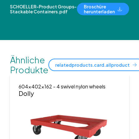
SCHOELLER-Product Groups-
Broschüre
Stackable Containers.pdf
herunterladen
Ähnliche
relatedproducts.card.allproduct
Produkte
604x402x162
- 4 swivel nylon wheels
Dolly