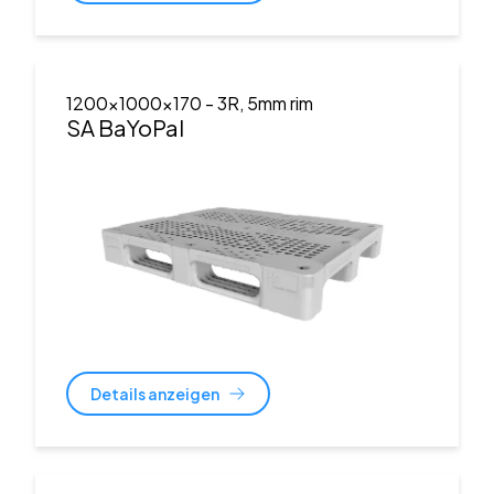
1200x1000x170
- 3R, 5mm rim
SA BaYoPal
Details anzeigen