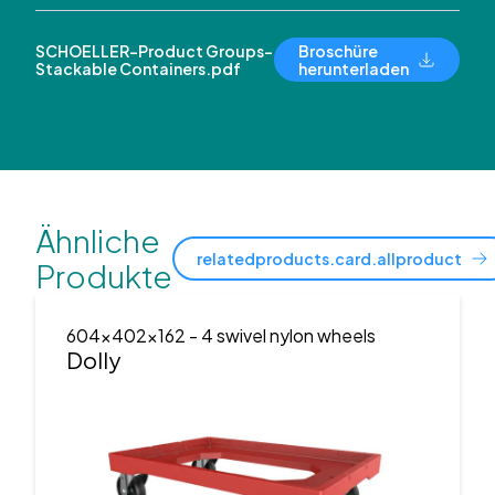
SCHOELLER-Product Groups-
Broschüre
Stackable Containers.pdf
herunterladen
Ähnliche
relatedproducts.card.allproduct
Produkte
604x402x162
- 4 swivel nylon wheels
Dolly