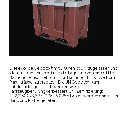
Diese solide Geobox® mit 2 Kufen ist UN-zugelassen und
ideal für den Transport und die Lagerung von end of life
Batterien, einschließlich Li-Ion Batterien. Entwickelt, um
Plastikfässer zu ersetzen. Die UN Geobox® kann
aufeinander gestapelt werden, was die
Fahrzeugbefüllung verbessert. UN-Zertifizierung:
4H2/Y300/S/*B/2095-190256.Boxen werden ohne Liner,
Sand und Platte geliefert.