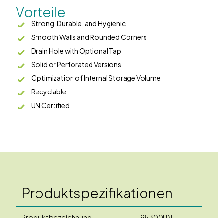
Vorteile
Strong, Durable, and Hygienic
Smooth Walls and Rounded Corners
Drain Hole with Optional Tap
Solid or Perforated Versions
Optimization of Internal Storage Volume
Recyclable
UN Certified
Produktspezifikationen
Produktbezeichnung
95300UN