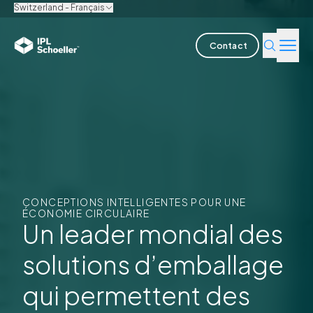
Switzerland - Français
Contact
Industries
Produits & solutions
L'innovation
Durabilité
CONCEPTIONS INTELLIGENTES POUR UNE
ÉCONOMIE CIRCULAIRE
Un leader mondial des
A propos de nous
solutions d’emballage
Offres d'emploi
Nos bureaux
Brochures
Media center
Events
qui permettent des
Rapports obligations