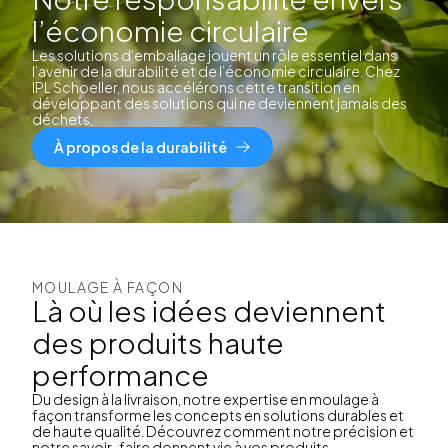
l’économie circulaire
Les solutions d’emballage jouent un rôle essentiel dans
l’avenir de la durabilité et de l’économie circulaire. Chez
IPL Schoeller, nous accélérons cette transition en
développant des solutions qui ne deviennent jamais des
déchets.
À propos de la durabilité
MOULAGE À FAÇON
Là où les idées deviennent
des produits haute
performance
Du design à la livraison, notre expertise en moulage à
façon transforme les concepts en solutions durables et
de haute qualité. Découvrez comment notre précision et
notre savoir-faire donnent vie à vos produits.