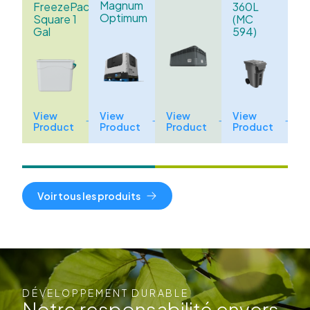
Magnum
FreezePack
360L
Optimum
Square 1
(MC
Gal
594)
View
View
View
View
Product
Product
Product
Product
Voir tous les produits
DÉVELOPPEMENT DURABLE
Notre responsabilité envers