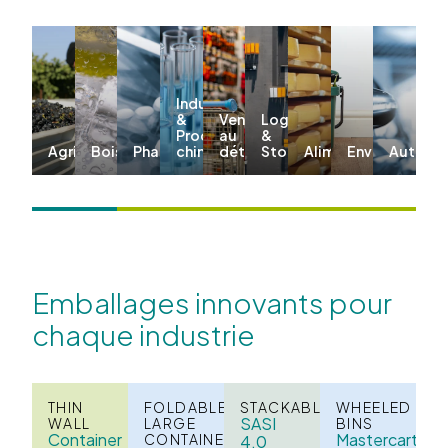
Industriel
&
Vente
Logistique
Produits
au
&
Agriculture
Boissons
Pharma
chimiques
détail
Stockage
Alimentation
Environnemen
Automo
Emballages innovants pour
chaque industrie
THIN
FOLDABLE
STACKABLE
WHEELED
SASI
WALL
LARGE
BINS
Container
Mastercart
CONTAINERS
4.0