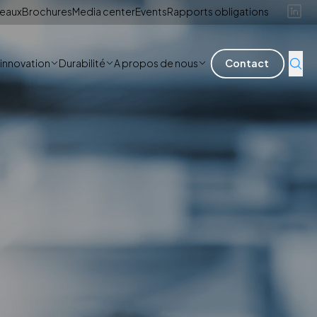
reaux
Brochures
Media center
Events
Rapports obligations
'innovation
Durabilité
A propos de nous
Contact