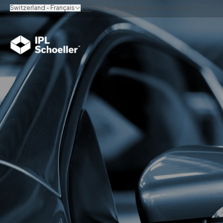
Switzerland - Français
info.switzerland@iplschoeller.com