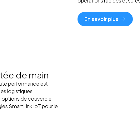
opérations rapides et sûres.
En savoir plus
rtée de main
aute performance est
es logistiques
s options de couvercle
ies SmartLink IoT pour le