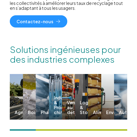
les collectivités à améliorer leurs taux de recyclage tout
en s’adaptant à tous les usagers.
Contactez-nous
Solutions ingénieuses pour
des industries complexes
Industriel
&
Vente
Logistique
Produits
au
&
Agriculture
Boissons
Pharma
chimiques
détail
Stockage
Alimentation
Environnemen
Automo