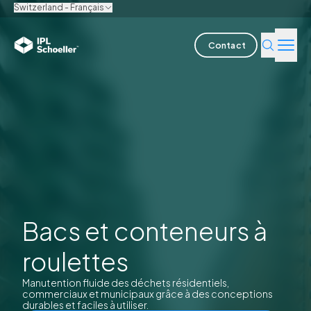
Switzerland - Français
Contact
Industries
Produits & solutions
L'innovation
Durabilité
Bacs et conteneurs à
A propos de nous
roulettes
Offres d'emploi
Nos bureaux
Brochures
Media center
Events
Manutention fluide des déchets résidentiels,
Rapports obligations
commerciaux et municipaux grâce à des conceptions
durables et faciles à utiliser.