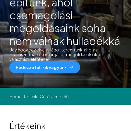
építünk, ahol
csomagolási
megoldásaink soha
nem válnak hulladékká
Úgy, hogy egy olyan világot teremtünk, ahol az
újrahasználható körforgásos megoldások okos
választást jelentenek
Fedezze fel, kik vagyunk
Home
Rólunk
Cél és ambíció
Értékeink