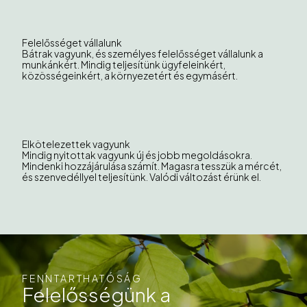
Felelősséget vállalunk
Bátrak vagyunk, és személyes felelősséget vállalunk a
munkánkért. Mindig teljesítünk ügyfeleinkért,
közösségeinkért, a környezetért és egymásért.
Elkötelezettek vagyunk
Mindig nyitottak vagyunk új és jobb megoldásokra.
Mindenki hozzájárulása számít. Magasra tesszük a mércét,
és szenvedéllyel teljesítünk. Valódi változást érünk el.
FENNTARTHATÓSÁG
Felelősségünk a