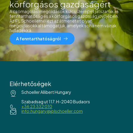
körforgásos gazdaságért
A csomagolási megoldások kulcsszerepet játszanak a
fenntarthatóság és a körforgásos gazdaság jövőjében.
Az IPL Schoellernél ezt az átmenetet olyan
megoldásokkal támogatjuk, amelyek soha nem válnak
hulladékká.
A fenntarthatóságról
Elérhetőségek
Schoeller Allibert Hungary
Szabadsag ut 117. H-2040 Budaors
+36 23 332 010
info.hungary@iplschoeller.com