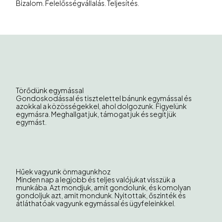
Bizalom. Felelősségvállalás. Teljesítés.
Törődünk egymással
Gondoskodással és tisztelettel bánunk egymással és
azokkal a közösségekkel, ahol dolgozunk. Figyelünk
egymásra. Meghallgatjuk, támogatjuk és segítjük
egymást.
Hűek vagyunk önmagunkhoz
Minden nap a legjobb és teljes valójukat visszük a
munkába. Azt mondjuk, amit gondolunk, és komolyan
gondoljuk azt, amit mondunk. Nyitottak, őszinték és
átláthatóak vagyunk egymással és ügyfeleinkkel.