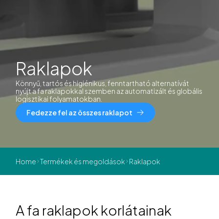
Raklapok
Könnyű, tartós és higiénikus, fenntartható alternatívát
nyújt a fa raklapokkal szemben az automatizált és globális
logisztikai folyamatokban.
Fedezze fel az összes raklapot
Home
Termékek és megoldások
Raklapok
A fa raklapok korlátainak