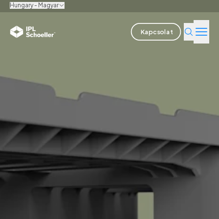
Hungary - Magyar
Kapcsolat
Iparágak
Termékek és megoldások
Innováció
Fenntarthatóság
Rólunk
Karrier
Helyszínek
Prospektusok
Media center
Events
Kötvényjelentések