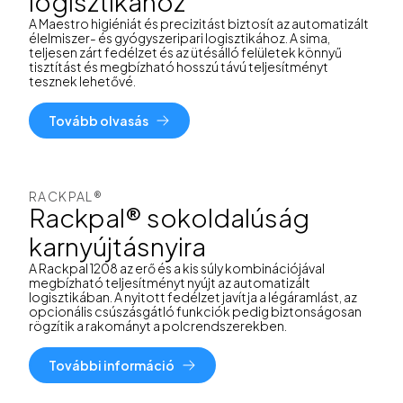
logisztikához
A Maestro higiéniát és precizitást biztosít az automatizált
élelmiszer- és gyógyszeripari logisztikához. A sima,
teljesen zárt fedélzet és az ütésálló felületek könnyű
tisztítást és megbízható hosszú távú teljesítményt
tesznek lehetővé.
Tovább olvasás
RACKPAL®
Rackpal® sokoldalúság
karnyújtásnyira
A Rackpal 1208 az erő és a kis súly kombinációjával
megbízható teljesítményt nyújt az automatizált
logisztikában. A nyitott fedélzet javítja a légáramlást, az
opcionális csúszásgátló funkciók pedig biztonságosan
rögzítik a rakományt a polcrendszerekben.
További információ