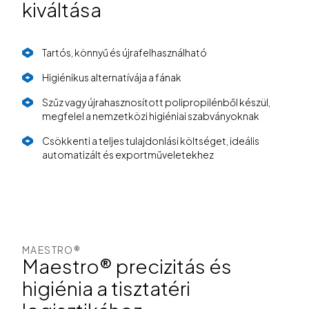
kiváltása
Tartós, könnyű és újrafelhasználható
Higiénikus alternatívája a fának
Szűz vagy újrahasznosított polipropilénből készül,
megfelel a nemzetközi higiéniai szabványoknak
Csökkenti a teljes tulajdonlási költséget, ideális
automatizált és exportműveletekhez
MAESTRO®
Maestro® precizitás és
higiénia a tisztatéri