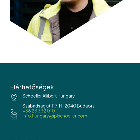
Elérhetőségek
Schoeller Allibert Hungary
Szabadsag ut 117. H-2040 Budaors
+36 23 332 010
info.hungary@iplschoeller.com