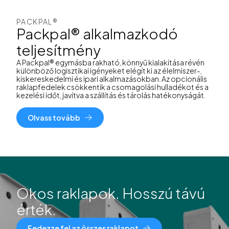
PACKPAL®
Packpal® alkalmazkodó
teljesítmény
A Packpal® egymásba rakható, könnyű kialakítása révén
különböző logisztikai igényeket elégít ki az élelmiszer-,
kiskereskedelmi és ipari alkalmazásokban. Az opcionális
raklapfedelek csökkentik a csomagolási hulladékot és a
kezelési időt, javítva a szállítás és tárolás hatékonyságát.
Olvass tovább
Okos raklapok. Hosszú távú
érték.
Fedezze fel az összes raklapot