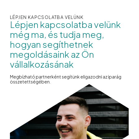
LÉPJEN KAPCSOLATBA VELÜNK
Lépjen kapcsolatba velünk
még ma, és tudja meg,
hogyan segíthetnek
megoldásaink az Ön
vállalkozásának
Megbízható partnerként segítünk eligazodni az iparág
összetettségében.