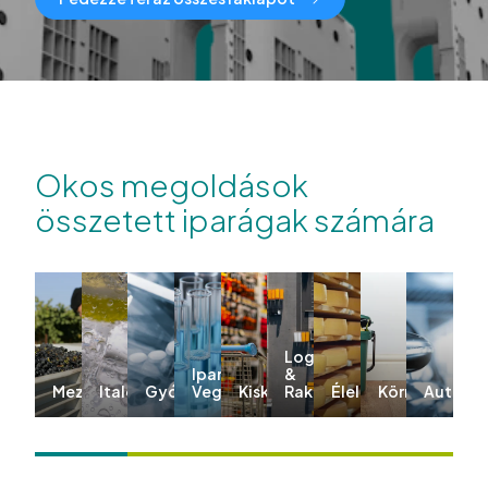
Okos megoldások
összetett iparágak számára
Logisztika
Ipar &
&
Mezőgazdaság
Italok
Gyógyszeripar
Vegyipar
Kiskereskedelem
Raktározás
Élelmiszer
Környezeti
Autóipa