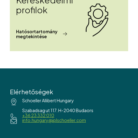
profilok
Hatósortartomány
megtekintése
Elérhetőségek
Schoeller Allibert Hungary
Szabadsag ut 117. H-2040 Budaors
+36 23 332 010
info.hungary@iplschoeller.com