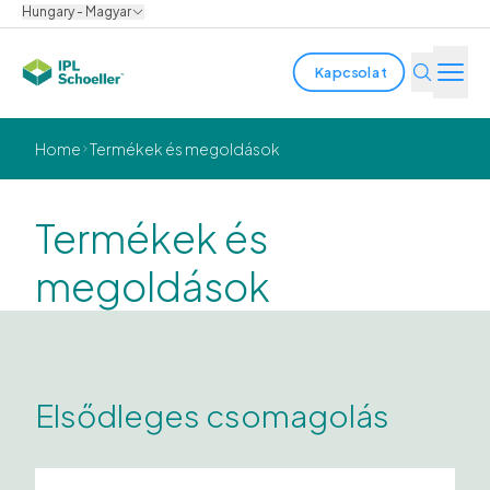
Hungary - Magyar
Kapcsolat
Iparágak
Home
Termékek és megoldások
Termékek és megoldások
Termékek és
Innováció
megoldások
Fenntarthatóság
Rólunk
Elsődleges csomagolás
Karrier
Helyszínek
Prospektusok
Media center
Events
Kötvényjelentések