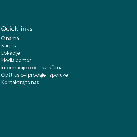
Quick links
O nama
Karijera
Lokacije
Media center
Informacije o dobavljačima
Opšti uslovi prodaje i isporuke
Kontaktirajte nas