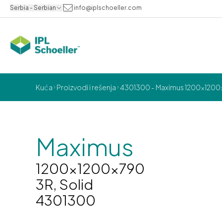
Serbia - Serbian
info@iplschoeller.com
Kuća
Proizvodi i rešenja
4301300 - Maximus 1200x1200x
Maximus
1200x1200x790
3R, Solid
4301300