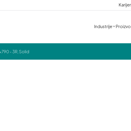
Karije
Industrije
Proizvod
790 - 3R, Solid