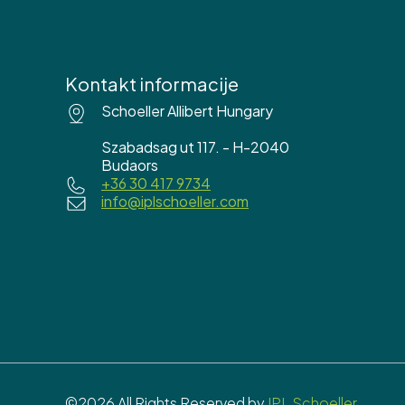
Kontakt informacije
Schoeller Allibert Hungary
Szabadsag ut 117. - H-2040
Budaors
+36 30 417 9734
info@iplschoeller.com
©2026 All Rights Reserved by
IPL Schoeller.