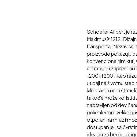
Schoeller Allibert je 
Maximus® 1212. Dizajn 
transporta. Nezavisni 
proizvode pokazuju da
konvencionalnim kutij
unutrašnju zapreminu na 
1200x1200 . Kao rezul
uticaji na životnu sre
kilograma i ima stati
takođe može koristiti 
napravljen od devičan
polietilenom velike gu
otporan na mraz i može
dostupan je i sa čvrst
idealan za berbu i du