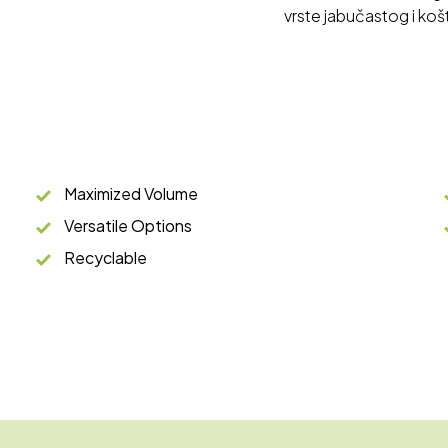
vrste jabučastog i koš
Maximized Volume
Versatile Options
Recyclable