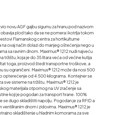
razvio novu AGF gajbu sigurnu za hranu pod nazivom
obavija plod tako da se ne pomera i kotrlja tokom
testovi Flamanskog centra za hortikulturne
 na ovaj način dolazi do manjeg oštećenja nego u
ama sa ravnim dnom. Maximus® 1212 nudi najveću
tržištu, koja je do 35 litara veća od većine kutija
tat toga, proizvod štedi transportne troškove, a
dinu su ograničeni. Maximus® 1212 može da nosi 500
čko opterećenje od 4.500 kilograma. Kontejner se
za sve sisteme na tržištu. Maximus® 1212 je
skog materijala otpornog na UV zračenje sa
stine koji je pogodan za transport hrane. 100%
 se dugo skladištiti napolju. Pogodan je za RFID a
im ventiliranim dnom i zidovima. Maximus® 1212 je
gotrajno skladištenje u hladnim komorama za sve