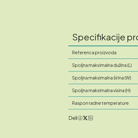
Specifikacije p
Referenca proizvoda
Spoljna maksimalna dužina (L)
Spoljna maksimalna širina (W)
Spoljna maksimalna visina (H)
Raspon radne temperature
Deli