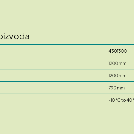
roizvoda
4301300
1200 mm
1200 mm
790 mm
-10 °C to 40 