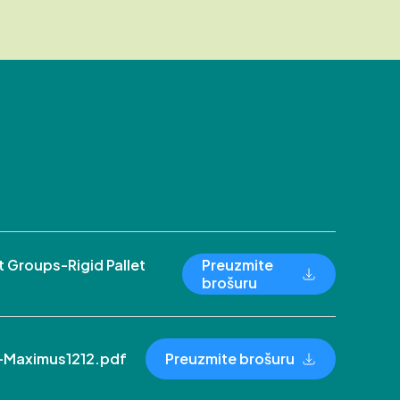
Groups-Rigid Pallet
Preuzmite
brošuru
-Maximus1212.pdf
Preuzmite brošuru