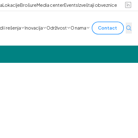
ra
Lokacije
Brošure
Media center
Events
Izveštaji obveznice
i i rešenja
Inovacija
Održivost
O nama
Contact