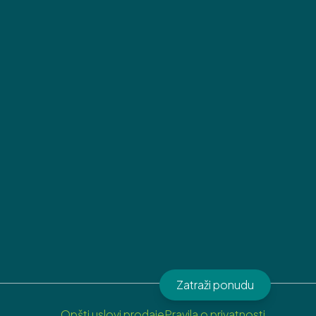
Zatraži ponudu
Opšti uslovi prodaje
Pravila o privatnosti