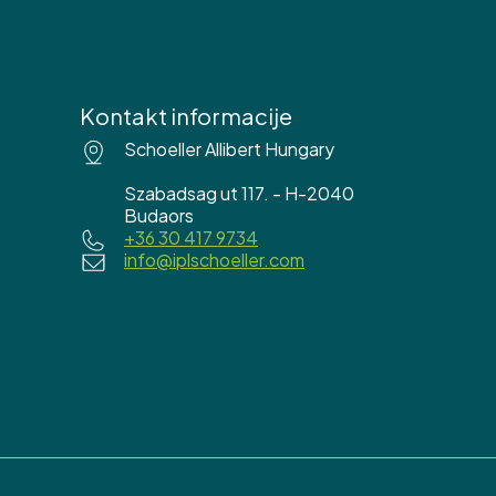
Kontakt informacije
Schoeller Allibert Hungary
Szabadsag ut 117. - H-2040
Budaors
+36 30 417 9734
info@iplschoeller.com