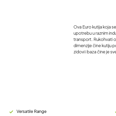
Ova Euro kutija koja 
upotrebu u raznim indus
transport. Rukohvati 
dimenzije čine kutiju 
zidovi i baza čine je s
Versatile Range