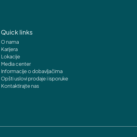
Quick links
O nama
Karijera
Lokacije
Media center
Informacije o dobavljačima
Opšti uslovi prodaje i isporuke
Kontaktirajte nas