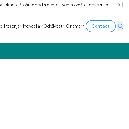
ra
Lokacije
Brošure
Media center
Events
Izveštaji obveznice
i i rešenja
Inovacija
Održivost
O nama
Contact