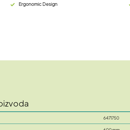
Ergonomic Design
roizvoda
6471750
600 mm