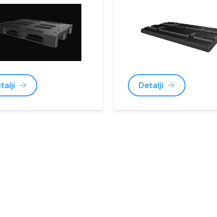
talji
Detalji