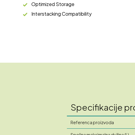
Optimized Storage
Interstacking Compatibility
Specifikacije p
Referenca proizvoda
Spoljna maksimalna dužina (L)