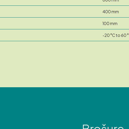
400 mm
100 mm
-20 °C to 60 
Brošure