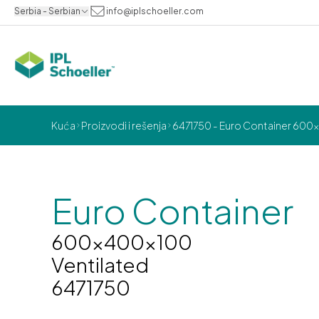
Serbia - Serbian
info@iplschoeller.com
Kuća
Proizvodi i rešenja
6471750 - Euro Container 600x
Euro Container
600x400x100
Ventilated
6471750