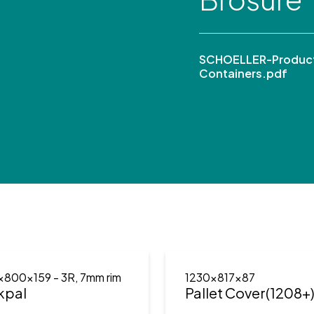
SCHOELLER-Product
Containers.pdf
x800x159
- 3R, 7mm rim
1230x817x87
kpal
Pallet Cover(1208+