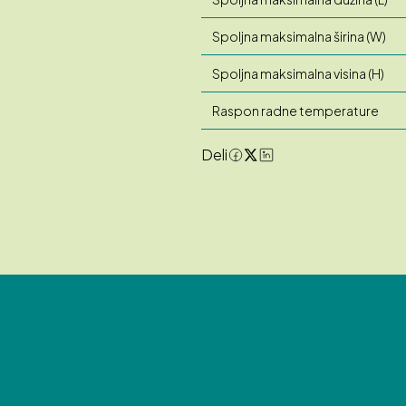
Spoljna maksimalna širina (W)
Spoljna maksimalna visina (H)
Raspon radne temperature
Deli