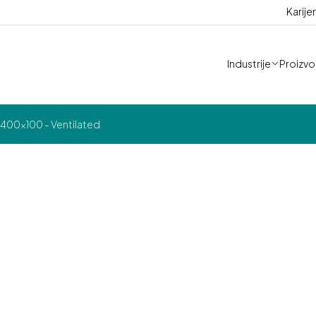
Karije
Industrije
Proizvod
400x100 - Ventilated