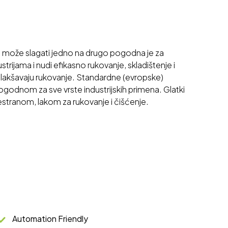
se može slagati jedno na drugo pogodna je za
trijama i nudi efikasno rukovanje, skladištenje i
olakšavaju rukovanje. Standardne (evropske)
pogodnom za sve vrste industrijskih primena. Glatki
vestranom, lakom za rukovanje i čišćenje.
Automation Friendly