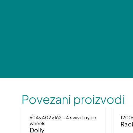
Povezani proizvodi
604x402x162
- 4 swivel nylon
1200
wheels
Rac
Dolly