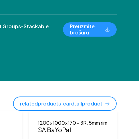
 Groups-Stackable
Preuzmite
brošuru
relatedproducts.card.allproduct
1200x1000x170
- 3R, 5mm rim
)
SA BaYoPal