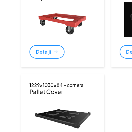
Detalji
De
1229x1030x84
- corners
Pallet Cover