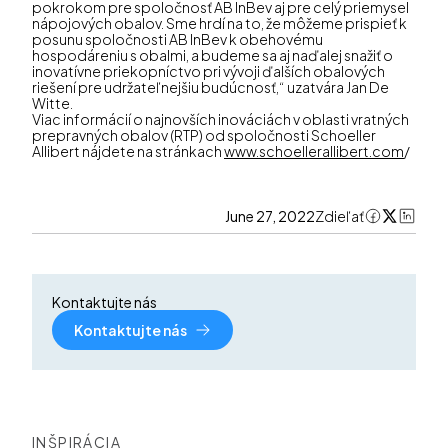
pokrokom pre spoločnosť AB InBev aj pre celý priemysel
nápojových obalov. Sme hrdí na to, že môžeme prispieť k
posunu spoločnosti AB InBev k obehovému
hospodáreniu s obalmi, a budeme sa aj naďalej snažiť o
inovatívne priekopníctvo pri vývoji ďalších obalových
riešení pre udržateľnejšiu budúcnosť,“ uzatvára Jan De
Witte.
Viac informácií o najnovších inováciách v oblasti vratných
prepravných obalov (RTP) od spoločnosti Schoeller
Allibert nájdete na stránkach
www.schoellerallibert.com
/
June 27, 2022
Zdieľať
Kontaktujte nás
Kontaktujte nás
INŠPIRÁCIA