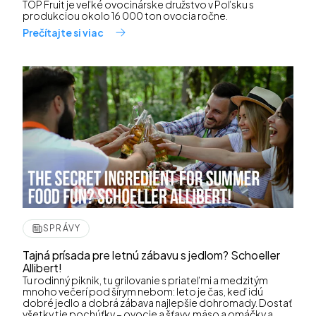
TOP Fruit je veľké ovocinárske družstvo v Poľsku s
produkciou okolo 16 000 ton ovocia ročne.
Prečítajte si viac
SPRÁVY
Tajná prísada pre letnú zábavu s jedlom? Schoeller
Allibert!
Tu rodinný piknik, tu grilovanie s priateľmi a medzitým
mnoho večerí pod šírym nebom: leto je čas, keď idú
dobré jedlo a dobrá zábava najlepšie dohromady. Dostať
všetky tie pochúťky – ovocie a šťavy, mäso a omáčky a