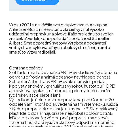
V roku 2021 si najväčšia svetová pivovarnícka skupina
Anheuser-Busch InBev stanovila cieľ vyvinúť vysoko
udržateľnú prepravku na pivové fľaše pre jednu zo svojich
značiek. A vedeli, koho požiadať: spoločnosť Schoeller
Allibert. Sme popredný svetový výrobca a dodávateľ
vratných a recyklovateľných obalových riešení, a preto
sme túto výzvu radi prijali.
Ochrana oceánov
S ohľadom na to, že značka AB InBev kladie veľký dôraz na
ochranu prírody, a najmä oceánov, navrhla spoločnosť
Schoeller Allibert, aby AB InBev ako surovinu pridala
k polyetylénovému granulátu s vysokou hustotou (HDPE)
aj recyklovaný plast z námorného priemyslu, čo zahŕňa
rybárske vlasce, siete a laná.
Výsledkom je úplne nová prepravka na pivo Corona s 20
oddeleniami, ktorá bola uvedená na trh v Nemecku. Každá
z týchto prepraviek obsahuje najmenej z 91 % recyklovaný
plast. Ide o dosiaľ najudržateľnejší obal spoločnosti AB
InBev. Ide zároveň o vôbec prvú prepravku na pivové
fľaše na trhu, ktorá využíva plastový odpad z námorného
priemyslu v rozsahu najmenej 20 % z celkového objemu.