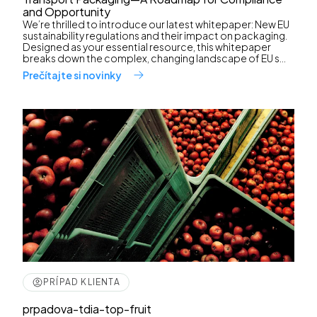
and Opportunity
We’re thrilled to introduce our latest whitepaper: New EU
sustainability regulations and their impact on packaging.
Designed as your essential resource, this whitepaper
breaks down the complex, changing landscape of EU s...
Prečítajte si novinky
PRÍPAD KLIENTA
prpadova-tdia-top-fruit