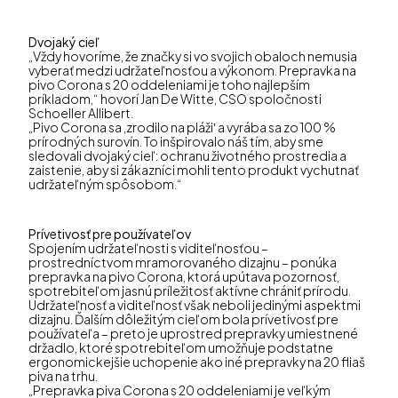
Dvojaký cieľ
„Vždy hovoríme, že značky si vo svojich obaloch nemusia
vyberať medzi udržateľnosťou a výkonom. Prepravka na
pivo Corona s 20 oddeleniami je toho najlepším
príkladom,“ hovorí Jan De Witte, CSO spoločnosti
Schoeller Allibert.
„Pivo Corona sa ,zrodilo na pláži‛ a vyrába sa zo 100 %
prírodných surovín. To inšpirovalo náš tím, aby sme
sledovali dvojaký cieľ: ochranu životného prostredia a
zaistenie, aby si zákazníci mohli tento produkt vychutnať
udržateľným spôsobom.“
Prívetivosť pre používateľov
Spojením udržateľnosti s viditeľnosťou –
prostredníctvom mramorovaného dizajnu – ponúka
prepravka na pivo Corona, ktorá upútava pozornosť,
spotrebiteľom jasnú príležitosť aktívne chrániť prírodu.
Udržateľnosť a viditeľnosť však neboli jedinými aspektmi
dizajnu. Ďalším dôležitým cieľom bola prívetivosť pre
používateľa – preto je uprostred prepravky umiestnené
držadlo, ktoré spotrebiteľom umožňuje podstatne
ergonomickejšie uchopenie ako iné prepravky na 20 fliaš
piva na trhu.
„Prepravka piva Corona s 20 oddeleniami je veľkým