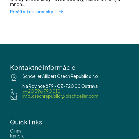
mnoh...
Prečítajte si novinky
Kontaktné informácie
Schoeller Allibert Czech Republic s.r.o.
Na Rovince 879 - CZ-720 00 Ostrava
+420 596 790 010
info.czechrepublic@iplschoeller.com
Quick links
O nás
Kariéra