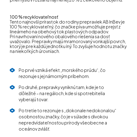
100 % recyklovateľnosť
Tento najnovší prírastok do rodiny prepraviek AB InBev je
100 % recyklovateľný, čo značke piva umožňuje prejsť z
lineárneho na obehový tok plastových odpadov.
Pri navrhovaní nového obalového riešenia sa dosť
uvažovalo. Prepravky majú mramorovaný vonkajší povrch,
ktorý je pre každú jednotku iný. To zvyšuje hodnotu značky
na niekoľkých úrovniach.
Po prvé vzniká efekt „morského prúdu“, čo
rezonuje s jej námorným príbehom.
Po druhé, prepravky vyniknú tam, kde je to
dôležité – na regáloch, kde si spotrebitelia
vyberajú tovar.
Po tretie to rezonuje s „dokonale nedokonalou“
osobnosťou značky, čo je v súlade s divokou
nepredvídateľnosťou prírody všeobecne a
oceánov zvlášť.