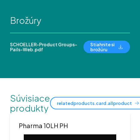
Brožúry
SCHOELLER-Product Groups-
Stiahnite si
Pails-Web.pdf
brožúru
Súvisiace
relatedproducts.card.allproduct
produkty
Pharma 10LH PH