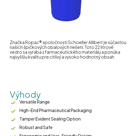
Značka Ropac® spoločnosti Schoeller Allibert je súčasťou
našich špičkových obalových riešení. Toto 22 litrové
vedro sa vyrába z farmaceutického materiálu a ponúka
najvyššiu kvalitu pre citlivý a vysoko hodnotný obsah.
Výhody
Versatile Range
High-End Pharmaceutical Packaging
Tamper Evident Sealing Option
Robust and Safe
Ergonomic and User-Friendly Design