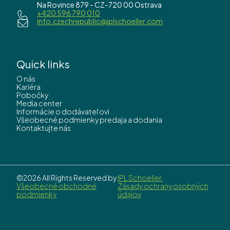
Na Rovince 879 - CZ-720 00 Ostrava
+420 596 790 010
info.czechrepublic@iplschoeller.com
Quick links
O nás
Kariéra
Pobočky
Media center
Informácie o dodávateľovi
Všeobecné podmienky predaja a dodania
Kontaktujte nás
©2026 All Rights Reserved by
IPL Schoeller.
Všeobecné obchodné
Zásady ochrany osobných
podmienky
údajov