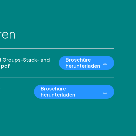
ren
 Groups-Stack- and
Broschüre
.pdf
herunterladen
-
Broschüre
herunterladen