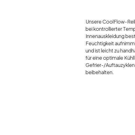
Unsere CoolFlow-Reihe
bei kontrollierter Tem
Innenauskleidung beste
Feuchtigkeit aufnim
und ist leicht zu hand
für eine optimale Kühll
Gefrier-/Auftauzyklen
beibehalten.