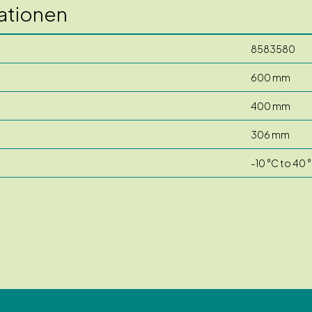
ationen
8583580
600 mm
400 mm
306 mm
-10 °C to 40 