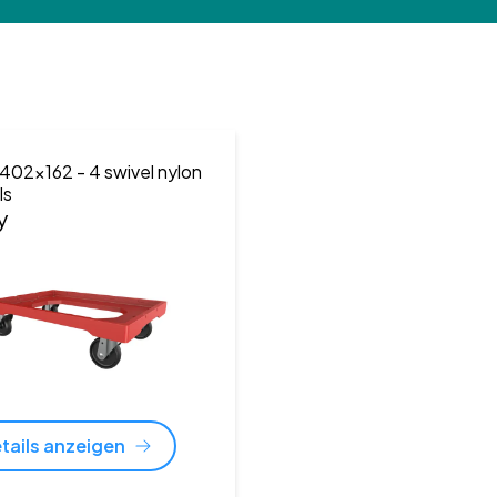
402x162
- 4 swivel nylon
ls
y
tails anzeigen