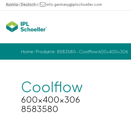
Austria - Deutsch
info.germany@iplschoeller.com
Home
Produkte
8583580 - Coolflow 600x400x306
Coolflow
600x400x306
8583580