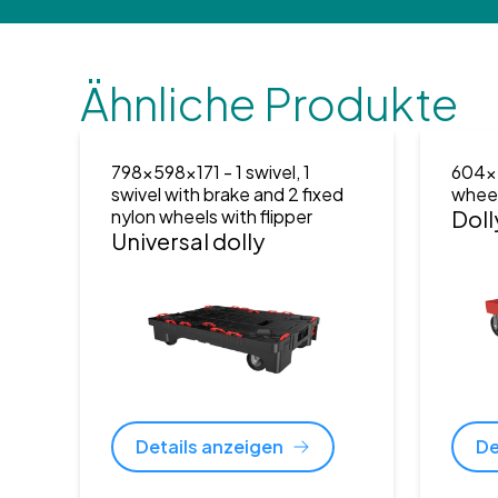
Ähnliche Produkte
798x598x171
- 1 swivel, 1
604x
swivel with brake and 2 fixed
whee
nylon wheels with flipper
Doll
Universal dolly
Details anzeigen
De