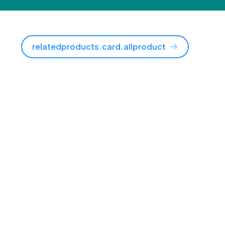
relatedproducts.card.allproduct