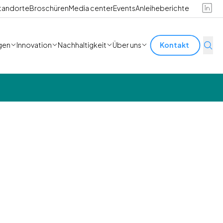
tandorte
Broschüren
Media center
Events
Anleiheberichte
gen
Innovation
Nachhaltigkeit
Über uns
Kontakt