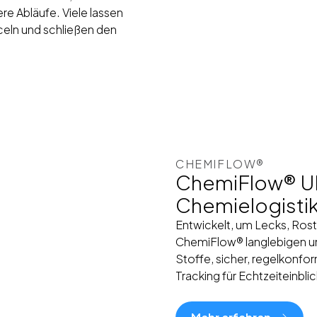
re Abläufe. Viele lassen
celn und schließen den
CHEMIFLOW®
ChemiFlow® UN-
Chemielogisti
Entwickelt, um Lecks, Rost
ChemiFlow® langlebigen und
Stoffe, sicher, regelkonfo
Tracking für Echtzeiteinbli