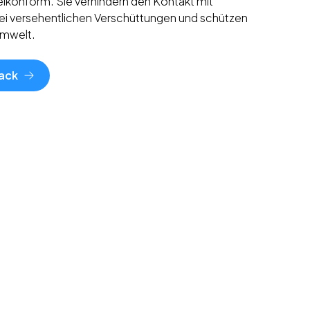
gelkonform. Sie verhindern den Kontakt mit
ei versehentlichen Verschüttungen und schützen
Umwelt.
ack