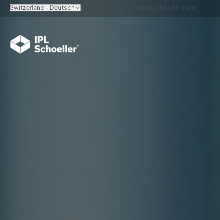
Switzerland - Deutsch
info.switzerland@iplschoeller.com