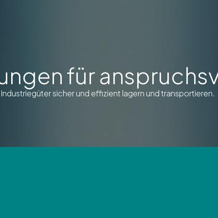
ngen für anspruchsvo
dustriegüter sicher und effizient lagern und transportieren.