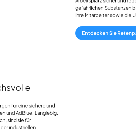
Arbeitsplatz sicher und re
gefährlichen Substanzen b
Ihre Mitarbeiter sowie die 
Entdecken Sie Retenp
chsvolle
rgen für eine sichere und
en und AdBlue. Langlebig,
, sind sie für
der industriellen