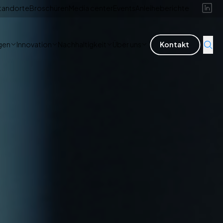
tandorte
Broschüren
Media center
Events
Anleiheberichte
gen
Innovation
Nachhaltigkeit
Über uns
Kontakt