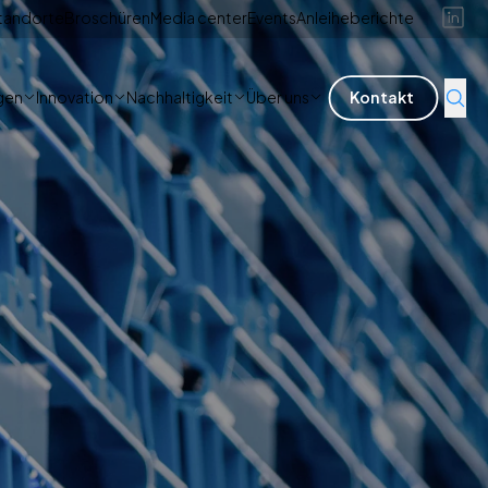
tandorte
Broschüren
Media center
Events
Anleiheberichte
gen
Innovation
Nachhaltigkeit
Über uns
Kontakt