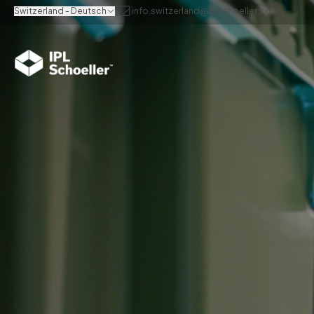
Switzerland - Deutsch
info.switzerland@iplschoeller.com