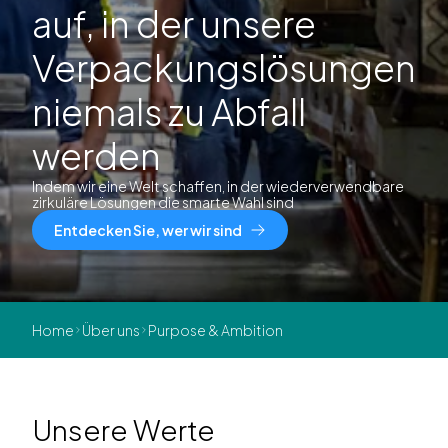
auf, in der unsere
Verpackungslösungen
niemals zu Abfall
werden
Indem wir eine Welt schaffen, in der wiederverwendbare
zirkuläre Lösungen die smarte Wahl sind
Entdecken Sie, wer wir sind
Home
Über uns
Purpose & Ambition
Unsere Werte