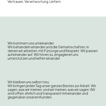
Vertrauen. Verantwortung. Liefern.
Wir kümmern uns umeinander
Wir behandeln einander und die Gemeinschaften, in
denen wir arbeiten, mit Fürsorge und Respekt. Wir passen
aufeinander auf. Wir hören zu, engagieren uns,
unterstützen und helfen einander.
Wir bleiben uns selbst treu
Wir bringen jeden Tag unser ganzes Bestes zur Arbeit. Wir
sagen, was wir meinen, und wir meinen, was wir sagen. Wir
sind offen, ehrlich und transparent miteinander und
gegenüber unseren Kunden.