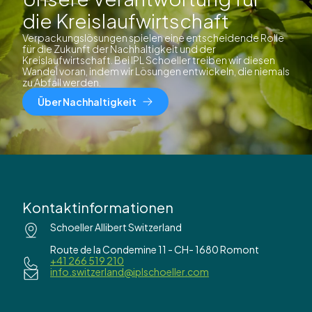
die Kreislaufwirtschaft
Verpackungslösungen spielen eine entscheidende Rolle
für die Zukunft der Nachhaltigkeit und der
Kreislaufwirtschaft. Bei IPL Schoeller treiben wir diesen
Wandel voran, indem wir Lösungen entwickeln, die niemals
zu Abfall werden.
Über Nachhaltigkeit
Kontaktinformationen
Schoeller Allibert Switzerland
Route de la Condemine 11 - CH- 1680 Romont
+41 266 519 210
info.switzerland@iplschoeller.com