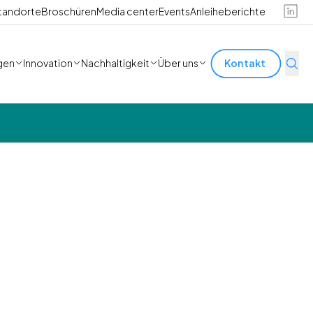
tandorte
Broschüren
Media center
Events
Anleiheberichte
gen
Innovation
Nachhaltigkeit
Über uns
Kontakt