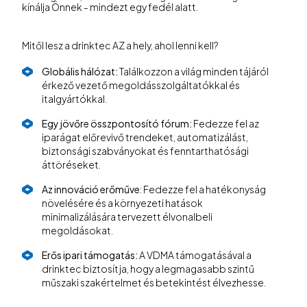
kínálja Önnek - mindezt egy fedél alatt.
Mitől lesz a drinktec AZ a hely, ahol lenni kell?
Globális hálózat:
Találkozzon a világ minden tájáról
érkező vezető megoldásszolgáltatókkal és
italgyártókkal.
Egy jövőre összpontosító fórum:
Fedezze fel az
iparágat előrevivő trendeket, automatizálást,
biztonsági szabványokat és fenntarthatósági
áttöréseket.
Az innováció erőműve
: Fedezze fel a hatékonyság
növelésére és a környezeti hatások
minimalizálására tervezett élvonalbeli
megoldásokat.
Erős ipari támogatás:
A VDMA támogatásával a
drinktec biztosítja, hogy a legmagasabb szintű
műszaki szakértelmet és betekintést élvezhesse.