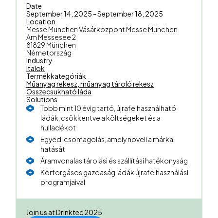
Date
September 14, 2025 - September 18, 2025
Location
Messe München Vásárközpont Messe München
Am Messesee 2
81829 München
Németország
Industry
Italok
Termékkategóriák
Műanyag rekesz, műanyag tároló rekesz
Összecsukható láda
Solutions
Több mint 10 évig tartó, újrafelhasználható
ládák, csökkentve a költségeket és a
hulladékot
Egyedi csomagolás, amely növeli a márka
hatását
Áramvonalas tárolási és szállítási hatékonyság
Körforgásos gazdaság ládák újrafelhasználási
programjaival
Join us at Drinktec 2025