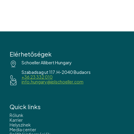
Elérhetőségek
Schoeller Allibert Hungary
Szabadsag ut 117. H-2040 Budaors
+36 23 332 010
info.hungary@iplschoeller.com
Quick links
Rólunk
Karrier
Helyszínek
Media center