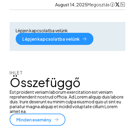
August 14, 2025
Megosztás
Lépjen kapcsolatba velünk
Lépjen kapcsolatba velünk
IHLET
Összefüggő
Est proident veniam laborum exercitation est veniam
reprehenderit nostrud officia. Ad Lorem aliquip duis labore
duis. Irure deserunt eu minim culpa eiusmod quis ut sint eu
pariatur magna aliquip et incidid voluptate cillum Lorem
amet ea.
Minden esemény