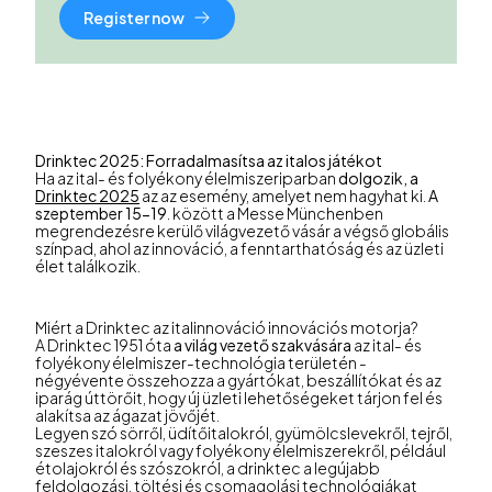
Register now
Drinktec 2025: Forradalmasítsa az italos játékot
Ha az ital- és folyékony élelmiszeriparban
dolgozik, a
Drinktec 2025
az az esemény, amelyet nem hagyhat ki.
A
szeptember 15-19
. között a Messe Münchenben
megrendezésre kerülő világvezető vásár a végső globális
színpad, ahol az innováció, a fenntarthatóság és az üzleti
élet találkozik.
Miért a Drinktec az italinnováció innovációs motorja?
A Drinktec 1951 óta
a világ vezető szakvására
az ital- és
folyékony élelmiszer-technológia területén -
négyévente összehozza a gyártókat, beszállítókat és az
iparág úttörőit, hogy új üzleti lehetőségeket tárjon fel és
alakítsa az ágazat jövőjét.
Legyen szó sörről, üdítőitalokról, gyümölcslevekről, tejről,
szeszes italokról vagy folyékony élelmiszerekről, például
étolajokról és szószokról, a drinktec a legújabb
feldolgozási, töltési és csomagolási technológiákat