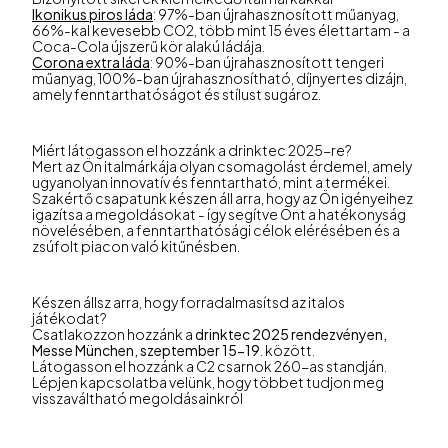
Ikonikus piros láda
: 97%-ban újrahasznosított műanyag,
66%-kal kevesebb CO2, több mint 15 éves élettartam - a
Coca-Cola újszerű kör alakú ládája.
Corona extra láda
: 90%-ban újrahasznosított tengeri
műanyag, 100%-ban újrahasznosítható, díjnyertes dizájn,
amely fenntarthatóságot és stílust sugároz.
Miért látogasson el hozzánk a drinktec 2025-re?
Mert az Ön italmárkája olyan csomagolást érdemel, amely
ugyanolyan innovatív és fenntartható, mint a termékei.
Szakértő csapatunk készen áll arra, hogy az Ön igényeihez
igazítsa a megoldásokat - így segítve Önt a hatékonyság
növelésében, a fenntarthatósági célok elérésében és a
zsúfolt piacon való kitűnésben.
Készen állsz arra, hogy forradalmasítsd az italos
játékodat?
Csatlakozzon hozzánk a
drinktec 2025 rendezvényen,
Messe München, szeptember 15-19
. között.
Látogasson el hozzánk a C2 csarnok 260-as standján.
Lépjen kapcsolatba velünk, hogy többet tudjon meg
visszaváltható megoldásainkról