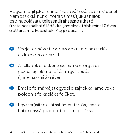
Hogyan segítjük a fenntartható változást a drinktecnél
Nem csak kiállítunk - forradalmasítjuk az italok
csomagolását a
teljesen újrahasznosítható,
újrafelhasználható ládákkal, amelyek több mint 10 éves
élettartamra készültek
. Megoldásaink:
Védje termékeit többszörös újrafelhasználási
ciklusokon keresztül
A hulladék csökkentése és a körforgásos
gazdaság előmozdítása a gyűjtés és
újrafelhasználás révén
Emelje fel márkáját egyedi dizájnokkal, amelyek a
polcon is felkapják a fejüket.
Egyszerűsítse ellátási láncát tartós, tesztelt,
hatékonyságra épített csomagolással
Bizonyított sikerek kiemelkedő italmárkákkal