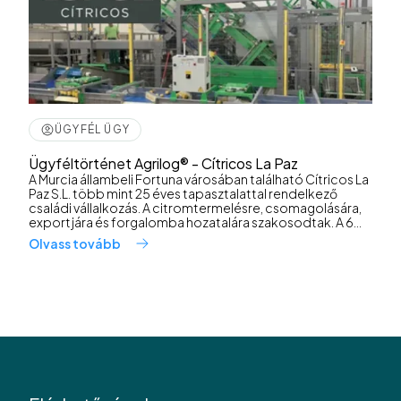
ÜGYFÉL ÜGY
Ügyféltörténet Agrilog® - Cítricos La Paz
A Murcia állambeli Fortuna városában található Cítricos La
Paz S.L. több mint 25 éves tapasztalattal rendelkező
családi vállalkozás. A citromtermelésre, csomagolására,
exportjára és forgalomba hozatalára szakosodtak. A 6...
Olvass tovább