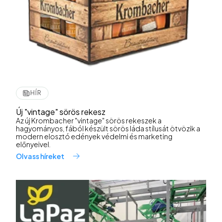
HÍR
Új "vintage" sörös rekesz
Az új Krombacher "vintage" sörös rekeszek a
hagyományos, fából készült sörös láda stílusát ötvözik a
modern elosztó edények védelmi és marketing
előnyeivel.
Olvass híreket