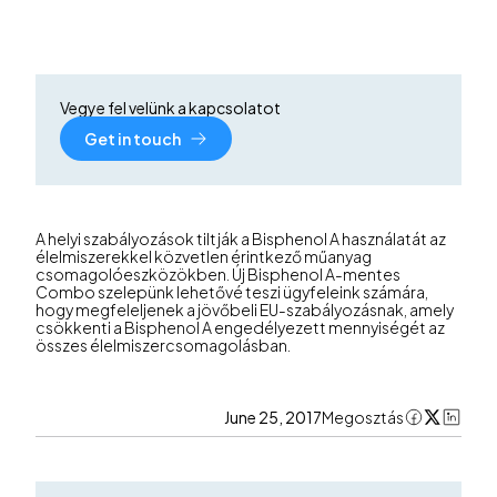
Vegye fel velünk a kapcsolatot
Get in touch
A helyi szabályozások tiltják a Bisphenol A használatát az
élelmiszerekkel közvetlen érintkező műanyag
csomagolóeszközökben. Új Bisphenol A-mentes
Combo szelepünk lehetővé teszi ügyfeleink számára,
hogy megfeleljenek a jövőbeli EU-szabályozásnak, amely
csökkenti a Bisphenol A engedélyezett mennyiségét az
összes élelmiszercsomagolásban.
June 25, 2017
Megosztás