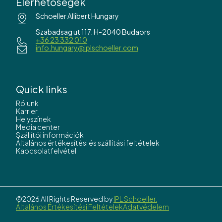
Elérhetőségek
Schoeller Allibert Hungary
Szabadsag ut 117. H-2040 Budaors
+36 23 332 010
info.hungary@iplschoeller.com
Quick links
Rólunk
Karrier
Helyszínek
Media center
Szállítói információk
Általános értékesítési és szállítási feltételek
Kapcsolatfelvétel
©2026 All Rights Reserved by
IPL Schoeller.
Általános Értékesítési Feltételek
Adatvédelem