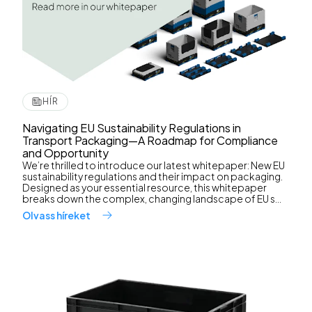
HÍR
Navigating EU Sustainability Regulations in
Transport Packaging—A Roadmap for Compliance
and Opportunity
We’re thrilled to introduce our latest whitepaper: New EU
sustainability regulations and their impact on packaging.
Designed as your essential resource, this whitepaper
breaks down the complex, changing landscape of EU s...
Olvass híreket