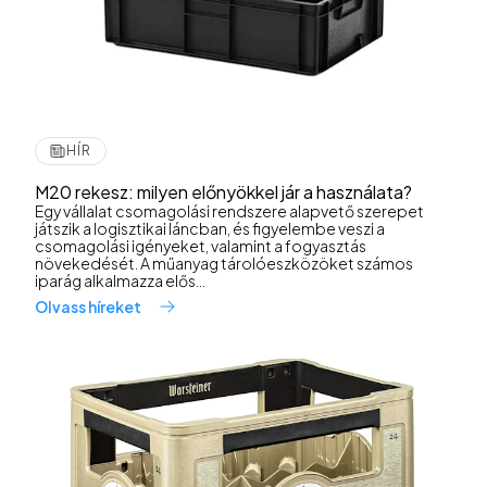
HÍR
M20 rekesz: milyen előnyökkel jár a használata?
Egy vállalat csomagolási rendszere alapvető szerepet
játszik a logisztikai láncban, és figyelembe veszi a
csomagolási igényeket, valamint a fogyasztás
növekedését. A műanyag tárolóeszközöket számos
iparág alkalmazza elős...
Olvass híreket