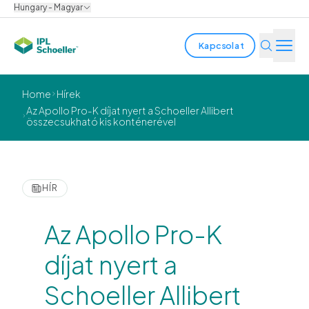
Hungary - Magyar
Kapcsolat
Iparágak
Home
Hírek
Az Apollo Pro-K díjat nyert a Schoeller Allibert
összecsukható kis konténerével
Termékek és megoldások
Innováció
HÍR
Fenntarthatóság
Rólunk
Az Apollo Pro-K
díjat nyert a
Karrier
Helyszínek
Prospektusok
Media center
Events
Schoeller Allibert
Kötvényjelentések