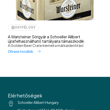
ÜGYFÉL ÜGY
A Warsteiner Sörgyár a Schoeller Allibert
újrafelhasználható tartályaira támaszkodik
A Golden Beer Crate kiemeli a márkaidentitást
Olvass tovább
Elérhetőségek
Schoeller Allibert Hungary