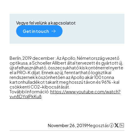
Vegye fel velünk a kapcsolatot
Get in touch
Berlin, 2019 december : Az Apollo, Németország vezető
optikusa, a Schoeller Allibert által tervezett és gyártott új,
újrafelhasználható, összecsukható kis konténerrel nyerte
el a PRO-K díjat. Ennek az új, fenntartható logisztikai
rendszernek köszönhetően az Apollo akár 100 tonna
kartonhulladékot takarít meg hosszú távon és 96% -kal
csökkenti CO2-kibocsátását.
További információ :
https://www.youtube.com/watch?
v=n8DYqIPkKu8
November 26, 2019
Megosztás