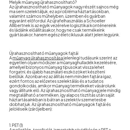
Melyik műanyag újrahasznosítható?
Az újrahasznosítható műanyagok nagy részét sajnos még
ma sem szelektáljuk, ez a probléma háztartásokban,
valamint számos műhelyben, üzemben és gyárban
egyaránt előfordul. Az újrafelhasználás a Schoeller
Allibertnek is az egyik vezérelve logisztikai konténereink
és ládáink előállításakor, hogy ne csak termékeink
gyártásakor, hanem egész életciklusuk alatt jelen legyünk.
Újrahasznosítható műanyagok fajtái
A
műanyag újrahasznosítása
jelenlegi tudásunk szerint az
egyetlen olyan módszer a műanyaghulladék kezelésére,
amellyel bizonyos műanyag típusokat vissza lehet
forgatni, és újabb használati eszközöket készíteni
belőlük. Azonban ez az állítás nem minden fajtára igaz,
ezért fontos az előzetes szelektálás és a tudatos
gondolkodás, amikor műanyag termékeket vásárolunk
vagy állítunk elő. Az újrahasznosítható műanyag jele mindig
megtalálható a terméken, így alapos tisztítás után saját
háztartásainkban is bátran a szelektív szemetesbe
dobhatjuk. Az újrahasznosítható műanyagok fajtái és
jelöléseik (zárójelben):
1. PET (1)
A polietilén-tereftalát, ismertebb rövidítésén a PET a