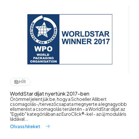
HÍR
WorldStar díjat nyertünk 2017-ben
Örömmel jelentjük be, hogy a Schoeller Allibert
csomagolás-/tervezőcsapata megnyerte a legnagyobb
elismerést a csomagolás területén - a WorldStar díjat az
"Egyéb" kategóriában az EuroClick®-kel - az új moduláris
ládával....
Olvass híreket