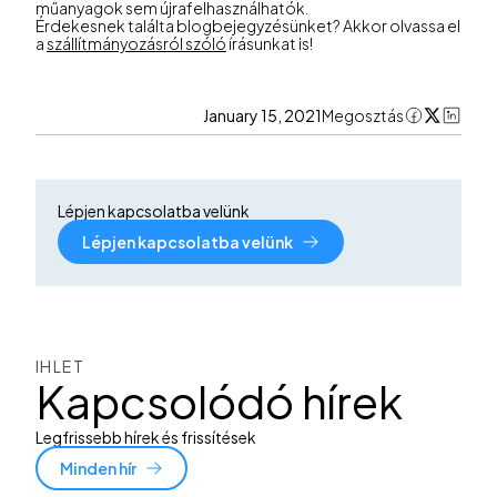
műanyagok sem újrafelhasználhatók.
Érdekesnek találta blogbejegyzésünket? Akkor olvassa el
a
szállítmányozásról szóló
írásunkat is!
January 15, 2021
Megosztás
Lépjen kapcsolatba velünk
Lépjen kapcsolatba velünk
IHLET
Kapcsolódó hírek
Legfrissebb hírek és frissítések
Minden hír