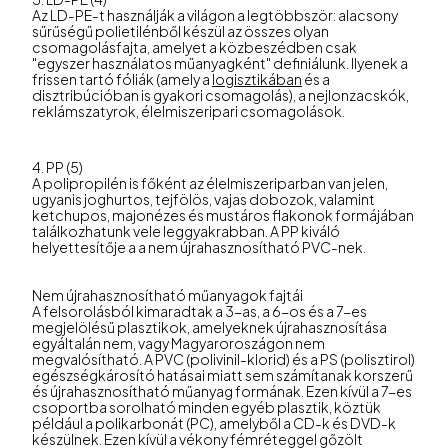
Az LD-PE-t használják a világon a legtöbbször: alacsony
sűrűségű polietilénből készül az összes olyan
csomagolásfajta, amelyet a közbeszédben csak
"egyszer használatos műanyagként" definiálunk. Ilyenek a
frissen tartó fóliák (amely a
logisztikában
és a
disztribúcióban is gyakori csomagolás), a nejlonzacskók,
reklámszatyrok, élelmiszeripari csomagolások.
4. PP (5)
A polipropilén is főként az élelmiszeriparban van jelen,
ugyanis joghurtos, tejfölös, vajas dobozok, valamint
ketchupos, majonézes és mustáros flakonok formájában
találkozhatunk vele leggyakrabban. A PP kiváló
helyettesítője a a nem újrahasznosítható PVC-nek.
Nem újrahasznosítható műanyagok fajtái
A felsorolásból kimaradtak a 3-as, a 6-os és a 7-es
megjelölésű plasztikok, amelyeknek újrahasznosítása
egyáltalán nem, vagy Magyaroroszágon nem
megvalósítható. A PVC (polivinil-klorid) és a PS (polisztirol)
egészségkárosító hatásai miatt sem számítanak korszerű
és újrahasznosítható műanyag formának. Ezen kívül a 7-es
csoportba sorolható minden egyéb plasztik, köztük
például a polikarbonát (PC), amelyből a CD-k és DVD-k
készülnek. Ezen kívül a vékony fémréteggel gőzölt