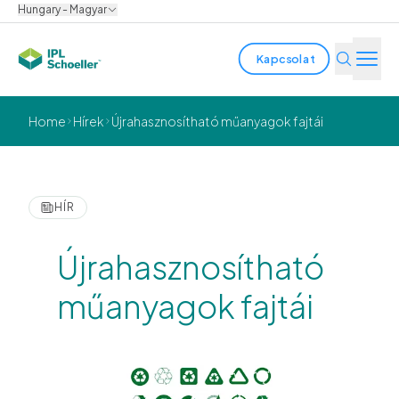
Hungary - Magyar
Kapcsolat
Iparágak
Home
Hírek
Újrahasznosítható műanyagok fajtái
Termékek és megoldások
Innováció
HÍR
Fenntarthatóság
Újrahasznosítható
Rólunk
műanyagok fajtái
Karrier
Helyszínek
Prospektusok
Media center
Events
Kötvényjelentések