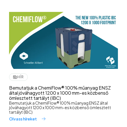
HÍR
Bemutatjuk a ChemiFlow® 100% műanyag ENSZ
által jóváhagyott 1200 x 1000 mm-es közbenső
ömlesztett tartályt (IBC)
Bemutatjuk a ChemiFlow® 100% műanyag ENSZ által
jóváhagyott 1200 x 1000 mm-es közbenső ömlesztett
tartályt (IBC)
Olvass híreket