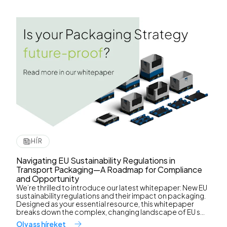
HÍR
Navigating EU Sustainability Regulations in
Transport Packaging—A Roadmap for Compliance
and Opportunity
We’re thrilled to introduce our latest whitepaper: New EU
sustainability regulations and their impact on packaging.
Designed as your essential resource, this whitepaper
breaks down the complex, changing landscape of EU s...
Olvass híreket