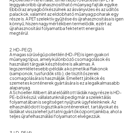
leggyakoribb újrahasznosítható műanyag fajták egyike.
Ebből az anyagból készülnek az ásványvizes és az üdítős
palackok, valamint az eldobható műanyag poharak egy
része is. A PET szelektív gyűjtése és újrahasznosítása is igen
könnyű, hiszen nagy mértékben termelődik, ezért az
újrahasznosítási folyamatba fektetett energia is
megtérül.
2. HD-PE (2)
A magas sűrűségű polietilén (HD-PE) is igen gyakori
műanyag típus, amely különböző csomagolások és
használati tárgyak készítésére is alkalmas. A
legszemléletesebb példák a kozmetikai flakonok
(samponok, tusfürdők stb.), de tisztítószerek
csomagolására is használják. Emellett játékok és
szemetes konténerek gyártására is ez a legalkalmasabb
alapanyag.
A Schoeller Allibert által előállított ládák nagy része is HD-
PE-ből készül, vállalatunknál pedig már a szelektálás
folyamatában is segítséget nyújtunk ügyfeleinknek. Az
elhasználódott logisztikai konténereket, tartályokat és
ládákat vissza lehet juttatni gyártóközpontjainkba, ahol a
teljes újrafelhasználási folyamatot elvégezzük.
3. LD-PE (4)