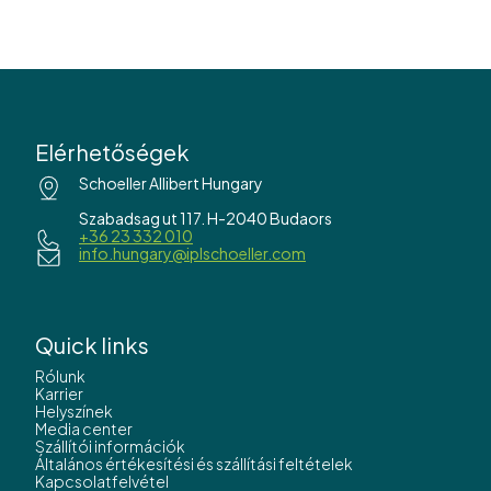
Elérhetőségek
Schoeller Allibert Hungary
Szabadsag ut 117. H-2040 Budaors
+36 23 332 010
info.hungary@iplschoeller.com
Quick links
Rólunk
Karrier
Helyszínek
Media center
Szállítói információk
Általános értékesítési és szállítási feltételek
Kapcsolatfelvétel