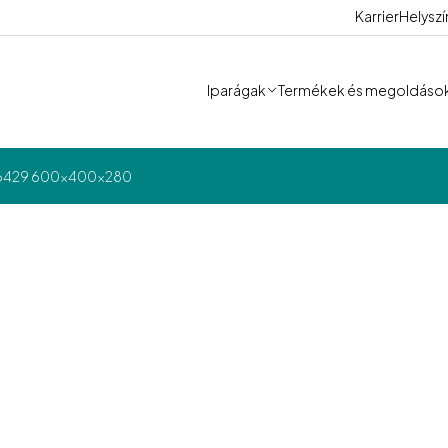
Karrier
Helysz
Iparágak
Termékek és megoldáso
T 6429 600x400x280