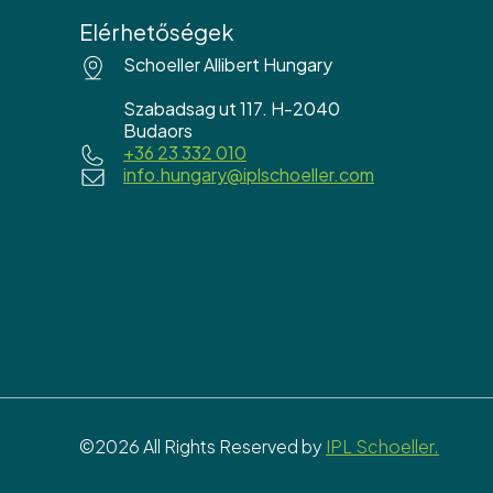
Elérhetőségek
Schoeller Allibert Hungary
Szabadsag ut 117. H-2040
Budaors
+36 23 332 010
info.hungary@iplschoeller.com
©2026 All Rights Reserved by
IPL Schoeller.