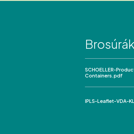
Brosúrá
SCHOELLER-Product
Containers.pdf
IPLS-Leaflet-VDA-K