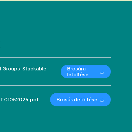
k
 Groups-Stackable
Brosúra
letöltése
LT 01052026.pdf
Brosúra letöltése