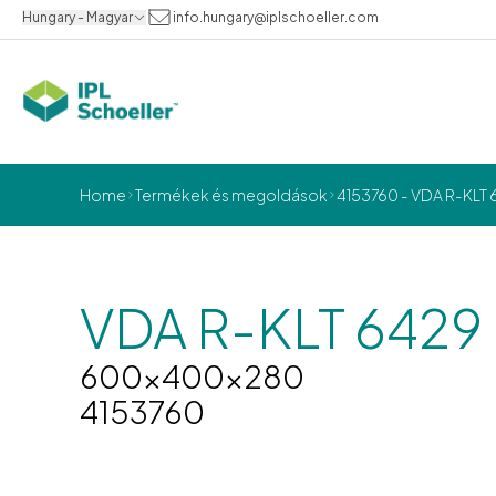
Hungary - Magyar
info.hungary@iplschoeller.com
Home
Termékek és megoldások
4153760 - VDA R-KL
VDA R-KLT 6429
600x400x280
4153760