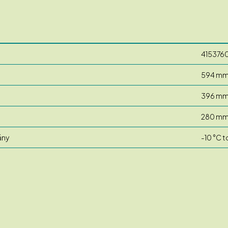
415376
594 m
396 m
280 m
ány
-10 °C t