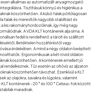
esen alkalmas az automatizált anyagmozgató
tegrálásra. Tisztításuk könnyű és higiénikus a
alaknak köszönhetően. A külső falak pótlólagosan
a falak és merevítők nagyobb stabilitást és
nak a kis rakományhordozóknak, így még nagy
formálódnak. A VDA KLT kontánerek alja sima. A
álisan fedél is rendelhető a tárolt és szállított
ektől, illetéktelen hozzáféréstől vagy
óvása érdekében. A mind a négy oldalon beépített
nosíthatók. Ergonomikusak a két rövid oldalon
yúknak köszönhetően. A konténerek emellett jó
al rendelkeznek. Tűz esetén az oltóvíz az aljzaton
ásoknak köszönhetően távozhat. Ezenkívül a KLT
 az olajokra, savakra és lúgokra, valamint
-KLT konténerek -20 ° és 100 ° Celsius-fok közötti
tabilak maradnak.