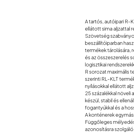
A tartós, autóipari R-K
ellátott sima aljzattal
Szövetség szabványos
beszállítóiparban hasz
termékek tárolására, r
és az összeszerelés s
logisztikai rendszerek
R sorozat maximális t
szerinti RL-KLT termé
nyílásokkal ellátott al
25 százalékkal növeli 
készül, stabil és elle
fogantyúkkal és a hos
A konténerek egymásr
Függőleges mélyedések
azonosításra szolgál