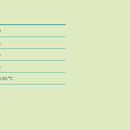
0
m
m
m
o 50 °C