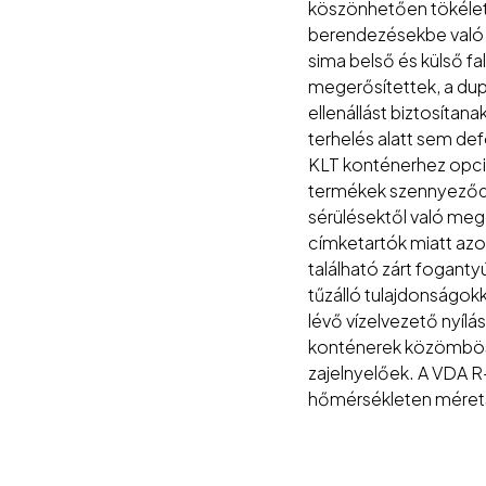
köszönhetően tökélet
berendezésekbe való in
sima belső és külső f
megerősítettek, a dupl
ellenállást biztosíta
terhelés alatt sem de
KLT konténerhez opcion
termékek szennyeződés
sérülésektől való meg
címketartók miatt azo
található zárt fogant
tűzálló tulajdonságokk
lévő vízelvezető nyíl
konténerek közömbösek
zajelnyelőek. A VDA R
hőmérsékleten mérets