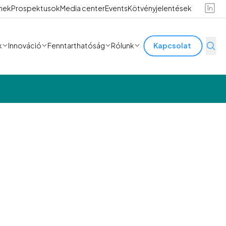
ínek
Prospektusok
Media center
Events
Kötvényjelentések
k
Innováció
Fenntarthatóság
Rólunk
Kapcsolat