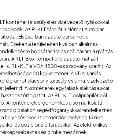
LT konténer tárasúllyal és vízelvezető nyílásokkal
 rendelkezik. Az R-KLT tárolót a Német Autóipari
ította. Elsősorban az autóiparban és a
nált. Ezeken a területeken kiválóan alkalmas
endelkezésre bocsátására és szállítására a gyártás
orán. A KLT Box kompatibilis az automatizált
kel is. RL-KLT a VDA 4500-as szabvány szerint. Az
erhelhetősége 20 kg/konténer. A VDA ajánlás
kprogramot alacsony tárasúly és sima, vízelvezető
jzat jellemzi. A konténerek egyfalas kialakítása akár
a hasznos térfogatot. Az RL-KLT polipropilénből
nálló. A konténerek ergonomikus alsó markolatú
szanti oldalakon segédfogantyúkkal rendelkeznek.
a helyezésekor az immerziós mélység 15 mm.
kel és pozícionáló furatokkal. Az elektronikus
ó térképzsebeknek és címke mezőknek