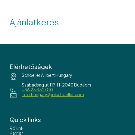
Ajánlatkérés
Elérhetőségek
Schoeller Allibert Hungary
Szabadsag ut 117. H-2040 Budaors
+36 23 332 010
info.hungary@iplschoeller.com
Quick links
Rólunk
Karrier