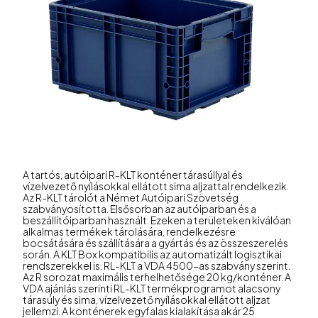
A tartós, autóipari R-KLT konténer tárasúllyal és
vízelvezető nyílásokkal ellátott sima aljzattal rendelkezik.
Az R-KLT tárolót a Német Autóipari Szövetség
szabványosította. Elsősorban az autóiparban és a
beszállítóiparban használt. Ezeken a területeken kiválóan
alkalmas termékek tárolására, rendelkezésre
bocsátására és szállítására a gyártás és az összeszerelés
során. A KLT Box kompatibilis az automatizált logisztikai
rendszerekkel is. RL-KLT a VDA 4500-as szabvány szerint.
Az R sorozat maximális terhelhetősége 20 kg/konténer. A
VDA ajánlás szerinti RL-KLT termékprogramot alacsony
tárasúly és sima, vízelvezető nyílásokkal ellátott aljzat
jellemzi. A konténerek egyfalas kialakítása akár 25