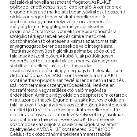
százalékkal növeli a hasznos térfogatot. Az RL-KLT
polipropilénből készül, stabil és ellenálló. A konténerek
ergonomikus alsó markolatú fogantyúkkal és a hosszanti
oldalakon segédfogantyúkkal rendelkeznek. A
konténerek egymásra helyezésekor az immerziós
mélység 15 mm. Függőleges mélyedésekkel és
pozícionáló furatokkal. Az elektronikus azonosításra
szolgáló térképzsebeknek és címke mezőknek
köszönhetően tökéletesen alkalmas az automatizált
anyagmozgató berendezésekbe való integrálásra.
Tisztításuk könnyű és higiénikus a sima belső és külső
falaknak köszönhetően. A külső falak pótlólagosan
megerősítettek, a dupla falak és merevítők nagyobb
stabilitást és ellenállást biztosítanak a kis
rakományhordozóknak, így még nagy terhelés alatt sem
deformálódnak. A VDA KLT kontánerek alja sima. A KLT
konténerhez opcionálisan fedél is rendelhető a tárolt és
szállított termékek szennyeződésektől, illetéktelen
hozzáféréstől vagy sérülésektől való megóvása
érdekében. A mind a négy oldalon beépített címketartók
miatt azonosíthatók. Ergonomikusak a két rövid oldalon
található zárt fogantyúknak köszönhetően. A konténerek
emellett jó tűzálló tulajdonságokkal rendelkeznek. Tűz
esetén az oltóvíz az aljzaton lévő vízelvezető nyílásoknak
köszönhetően távozhat. Ezenkívül a KLT konténerek
közömbösek az olajokra, savakra és lúgokra, valamint
zajelnyelőek. A VDA R-KLT konténerek -20 ° és 100 °
Celsius-fok közötti hőmérsékleten méretstabilak