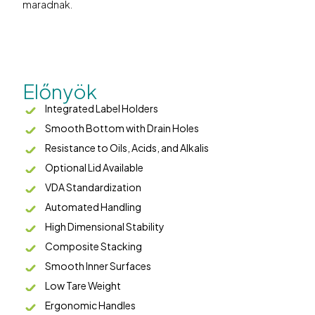
maradnak.
Előnyök
Integrated Label Holders
Smooth Bottom with Drain Holes
Resistance to Oils, Acids, and Alkalis
Optional Lid Available
VDA Standardization
Automated Handling
High Dimensional Stability
Composite Stacking
Smooth Inner Surfaces
Low Tare Weight
Ergonomic Handles