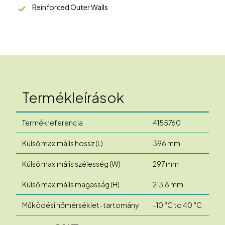
Reinforced Outer Walls
Termékleírások
Termékreferencia
4155760
Külső maximális hossz (L)
396 mm
Külső maximális szélesség (W)
297 mm
Külső maximális magasság (H)
213.8 mm
Működési hőmérséklet-tartomány
-10 °C to 40 °C