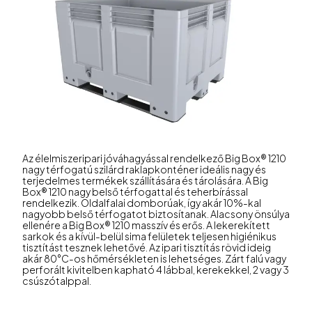
Az élelmiszeripari jóváhagyással rendelkező Big Box® 1210
nagy térfogatú szilárd raklapkonténer ideális nagy és
terjedelmes termékek szállítására és tárolására. A Big
Box® 1210 nagy belső térfogattal és teherbírással
rendelkezik. Oldalfalai domborúak, így akár 10%-kal
nagyobb belső térfogatot biztosítanak. Alacsony önsúlya
ellenére a Big Box® 1210 masszív és erős. A lekerekített
sarkok és a kívül-belül sima felületek teljesen higiénikus
tisztítást tesznek lehetővé. Az ipari tisztítás rövid ideig
akár 80°C-os hőmérsékleten is lehetséges. Zárt falú vagy
perforált kivitelben kapható 4 lábbal, kerekekkel, 2 vagy 3
csúszótalppal.