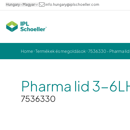
Hungary - Magyar
info.hungary@iplschoeller.com
Home
Termékek és megoldások
7536330 - Pharma lid
Pharma lid 3-6L
7536330