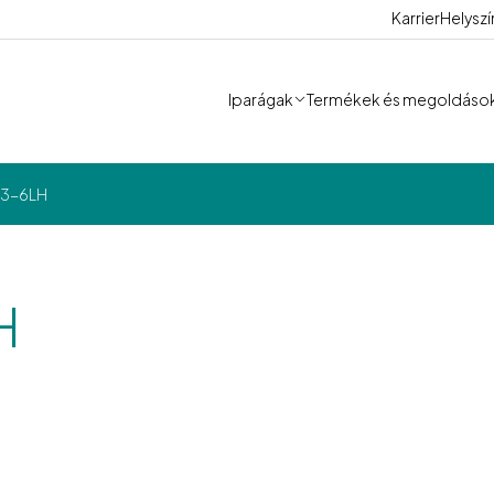
Karrier
Helysz
Iparágak
Termékek és megoldáso
 3-6LH
H