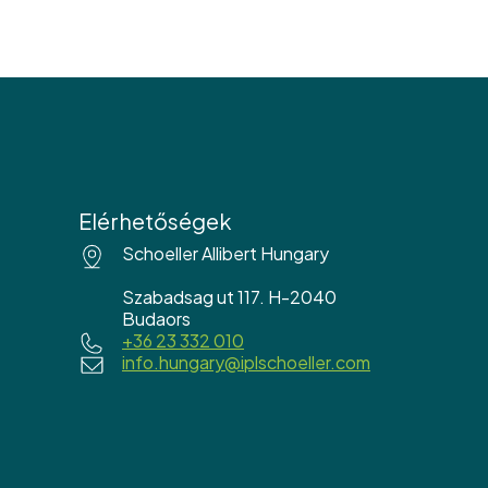
Elérhetőségek
Schoeller Allibert Hungary
Szabadsag ut 117. H-2040
Budaors
+36 23 332 010
info.hungary@iplschoeller.com