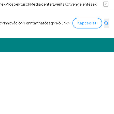
ínek
Prospektusok
Media center
Events
Kötvényjelentések
k
Innováció
Fenntarthatóság
Rólunk
Kapcsolat