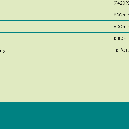
914209
800 m
600 m
1080 m
ány
-10 °C t