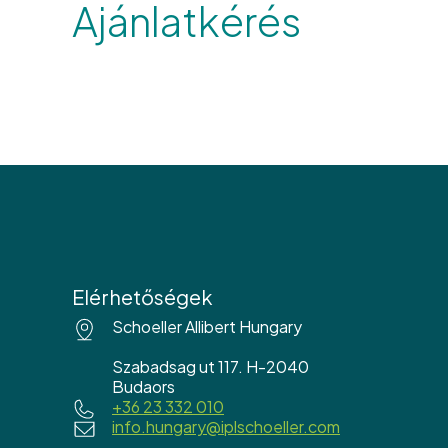
Ajánlatkérés
Elérhetőségek
Schoeller Allibert Hungary
Szabadsag ut 117. H-2040
Budaors
+36 23 332 010
info.hungary@iplschoeller.com