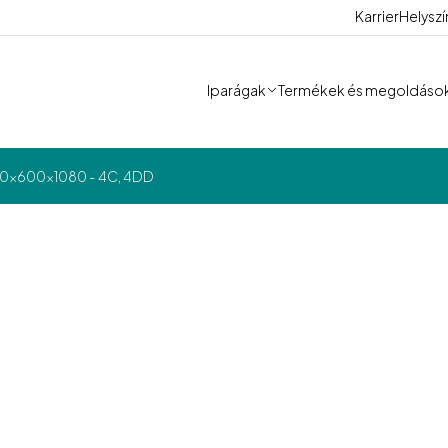
Karrier
Helysz
Iparágak
Termékek és megoldáso
00x600x1080 - 4C, 4DD