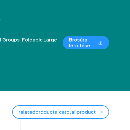
k
 Groups-Foldable Large
Brosúra
letöltése
relatedproducts.card.allproduct