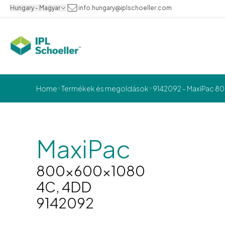
Hungary - Magyar
info.hungary@iplschoeller.com
Home
Termékek és megoldások
9142092 - MaxiPac 8
MaxiPac
800x600x1080
4C, 4DD
9142092