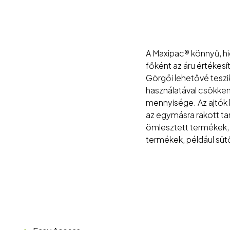
A Maxipac® könnyű, hig
főként az áru értékesí
Görgői lehetővé tesz
használatával csökke
mennyisége. Az ajtók 
az egymásra rakott ta
ömlesztett termékek,
termékek, például süt