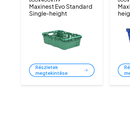
Maxinest Evo Standard
Maxi
Single-height
heig
Részletek
Ré
megtekintése
me