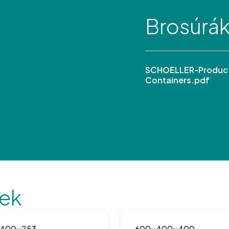
Brosúrá
SCHOELLER-Product
Containers.pdf
ek
400x253
600x400x400