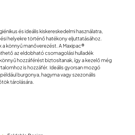
iénikus és ideális kiskereskedelmi használatra,
tési helyekre történő hatékony eljuttatásához.
ik a könnyű manőverezést. A Maxipac®
nthető az eldobható csomagolási hulladék
könnyű hozzáférést biztosítanak, így a kezelő még
rtalomhoz is hozzáfér. Ideális gyorsan mozgó
 például burgonya, hagyma vagy szezonális
őtök tárolására.