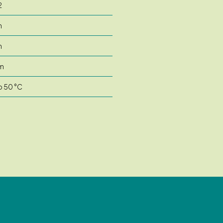
2
m
m
m
o 50 °C