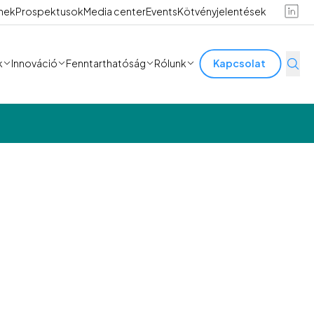
ínek
Prospektusok
Media center
Events
Kötvényjelentések
k
Innováció
Fenntarthatóság
Rólunk
Kapcsolat