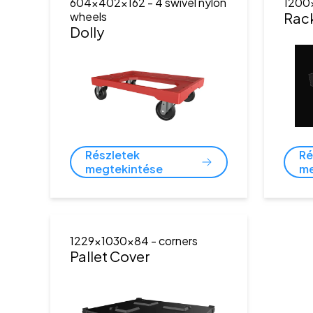
604x402x162
- 4 swivel nylon
1200
wheels
Rac
Dolly
Részletek
Ré
megtekintése
me
1229x1030x84
- corners
Pallet Cover