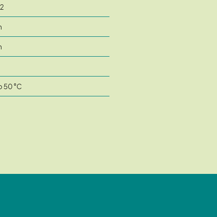
2
m
m
o 50 °C