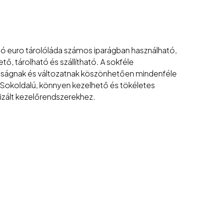
ó euro tárolóláda számos iparágban használható,
ő, tárolható és szállítható. A sokféle
sságnak és változatnak köszönhetően mindenféle
t. Sokoldalú, könnyen kezelhető és tökéletes
zált kezelőrendszerekhez.