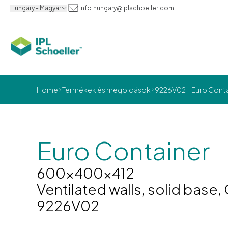
Hungary - Magyar
info.hungary@iplschoeller.com
Home
Termékek és megoldások
9226V02 - Euro Conta
Euro Container
600x400x412
Ventilated walls, solid base
9226V02