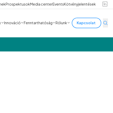
ínek
Prospektusok
Media center
Events
Kötvényjelentések
k
Innováció
Fenntarthatóság
Rólunk
Kapcsolat