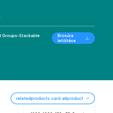
k
 Groups-Stackable
Brosúra
letöltése
relatedproducts.card.allproduct