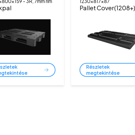
x800x159
- 3R, 7mm rim
1230x817x87
kpal
Pallet Cover(1208+
szletek
Részletek
gtekintése
megtekintése