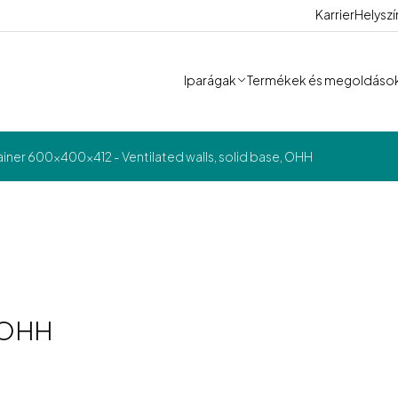
Karrier
Helysz
Iparágak
Termékek és megoldáso
iner 600x400x412 - Ventilated walls, solid base, OHH
, OHH