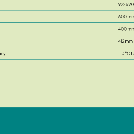
9226V0
600 m
400 m
412 mm
ány
-10 °C t