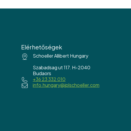
Elérhetőségek
Schoeller Allibert Hungary
Szabadsag ut 117. H-2040
Budaors
+36 23 332 010
info.hungary@iplschoeller.com