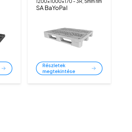
1200x1000x170
- 3R, 5mm rim
)
SA BaYoPal
Részletek
megtekintése