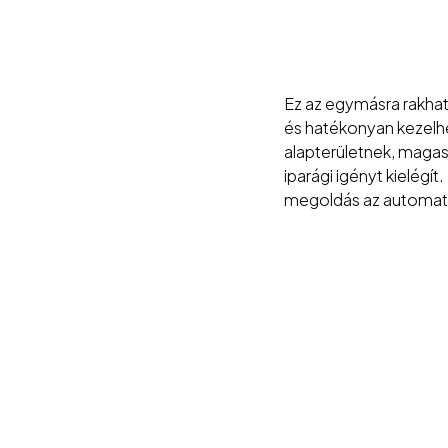
Ez az egymásra rakhat
és hatékonyan kezelhet
alapterületnek, maga
iparági igényt kielégí
megoldás az automati