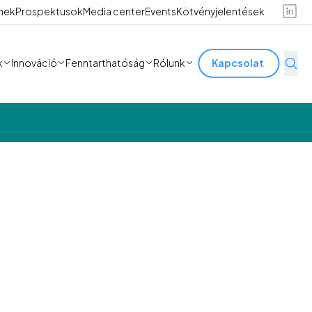
ínek
Prospektusok
Media center
Events
Kötvényjelentések
k
Innováció
Fenntarthatóság
Rólunk
Kapcsolat