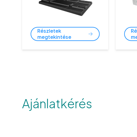
Részletek
Ré
megtekintése
me
Ajánlatkérés