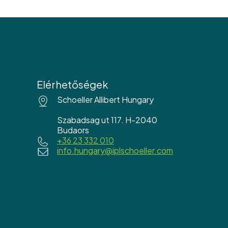
Elérhetőségek
Schoeller Allibert Hungary
Szabadsag ut 117. H-2040
Budaors
+36 23 332 010
info.hungary@iplschoeller.com