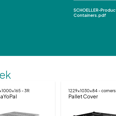
SCHOELLER-Product
Containers.pdf
ek
x1000x165
- 3R
1229x1030x84
- corners
BaYoPal
Pallet Cover