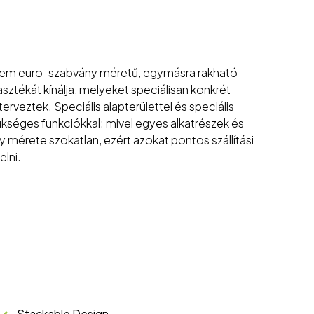
a nem euro-szabvány méretű, egymásra rakható
sztékát kínálja, melyeket speciálisan konkrét
erveztek. Speciális alapterülettel és speciális
kséges funkciókkal: mivel egyes alkatrészek és
 mérete szokatlan, ezért azokat pontos szállítási
elni.
Stackable Design