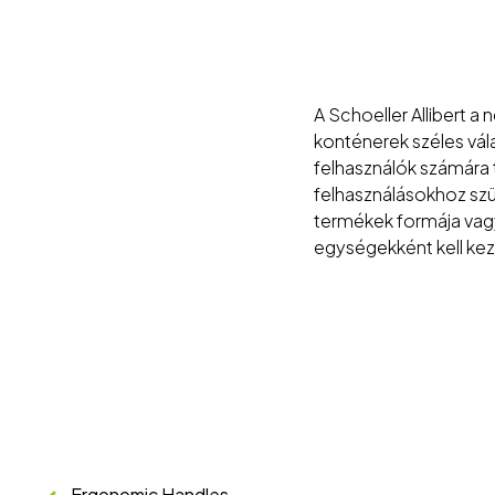
A Schoeller Allibert 
konténerek széles vála
felhasználók számára t
felhasználásokhoz szü
termékek formája vagy
egységekként kell kez
Ergonomic Handles