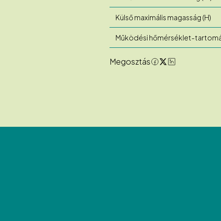
Külső maximális magasság (H)
Működési hőmérséklet-tartom
Megosztás