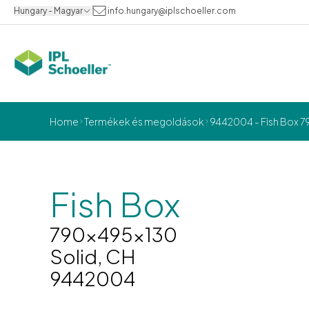
Hungary - Magyar
info.hungary@iplschoeller.com
Home
Termékek és megoldások
9442004 - Fish Box 7
Fish Box
790x495x130
Solid, CH
9442004