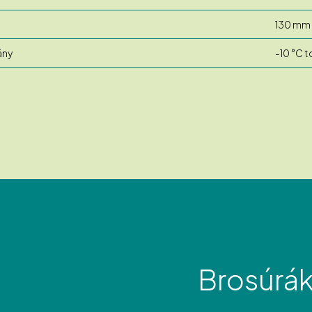
130 mm
ány
-10 °C t
Brosúrá