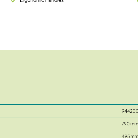
94420
790 m
495 m