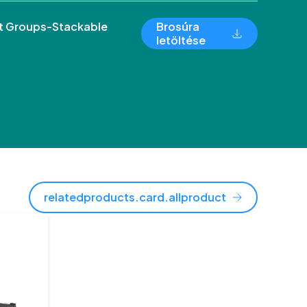
 Groups-Stackable
Brosúra
letöltése
relatedproducts.card.allproduct