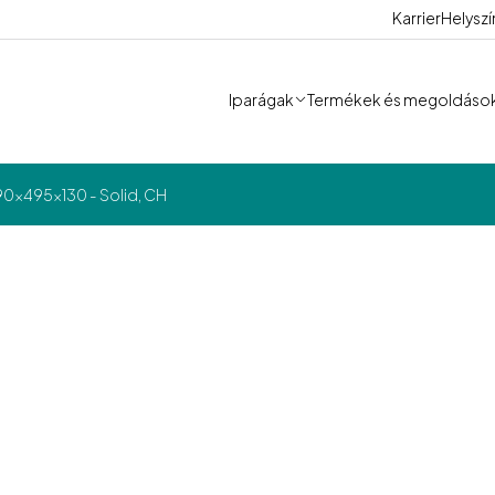
Karrier
Helysz
Iparágak
Termékek és megoldáso
90x495x130 - Solid, CH