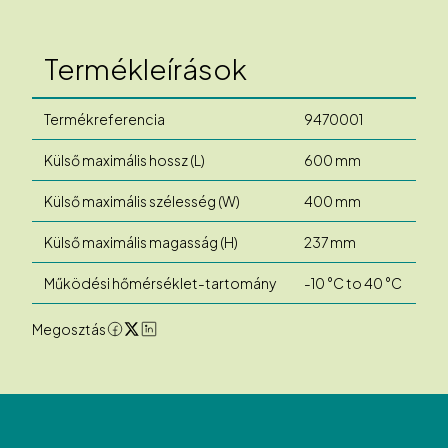
Termékleírások
Termékreferencia
9470001
Külső maximális hossz (L)
600 mm
Külső maximális szélesség (W)
400 mm
Külső maximális magasság (H)
237 mm
Működési hőmérséklet-tartomány
-10 °C to 40 °C
Megosztás