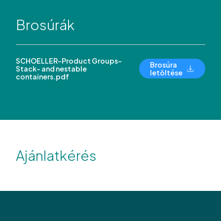
Brosúrák
SCHOELLER-Product Groups-
Brosúra
Stack- and nestable
letöltése
containers.pdf
Ajánlatkérés