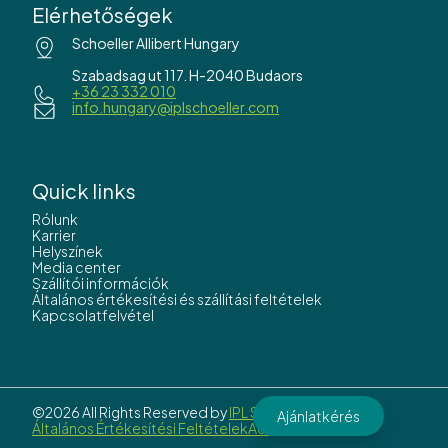
Elérhetőségek
Schoeller Allibert Hungary
Szabadsag ut 117. H-2040 Budaors
+36 23 332 010
info.hungary@iplschoeller.com
Quick links
Rólunk
Karrier
Helyszínek
Media center
Szállítói információk
Általános értékesítési és szállítási feltételek
Kapcsolatfelvétel
©2026 All Rights Reserved by
IPL Schoeller.
Ajánlatkérés
Általános Értékesítési Feltételek
Adatvédelem