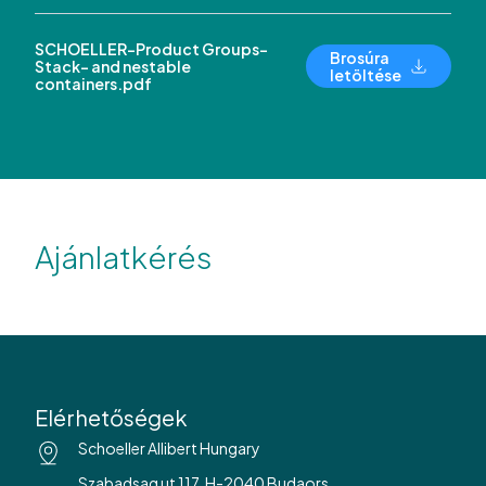
SCHOELLER-Product Groups-
Brosúra
Stack- and nestable
letöltése
containers.pdf
Ajánlatkérés
Elérhetőségek
Schoeller Allibert Hungary
Szabadsag ut 117. H-2040 Budaors