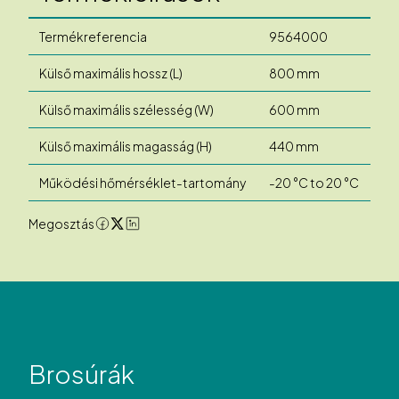
Termékreferencia
9564000
Külső maximális hossz (L)
800 mm
Külső maximális szélesség (W)
600 mm
Külső maximális magasság (H)
440 mm
Működési hőmérséklet-tartomány
-20 °C to 20 °C
Megosztás
Brosúrák