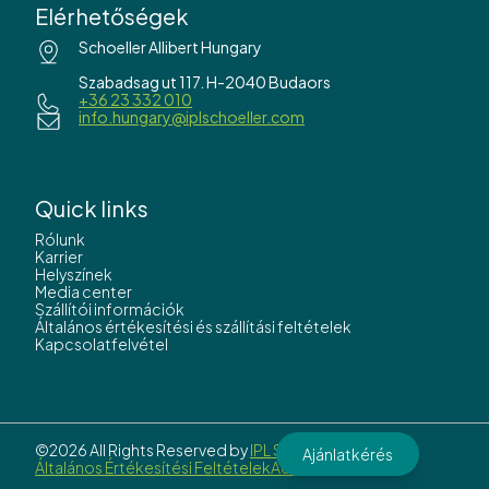
Elérhetőségek
Schoeller Allibert Hungary
Szabadsag ut 117. H-2040 Budaors
+36 23 332 010
info.hungary@iplschoeller.com
Quick links
Rólunk
Karrier
Helyszínek
Media center
Szállítói információk
Általános értékesítési és szállítási feltételek
Kapcsolatfelvétel
©2026 All Rights Reserved by
IPL Schoeller.
Ajánlatkérés
Általános Értékesítési Feltételek
Adatvédelem