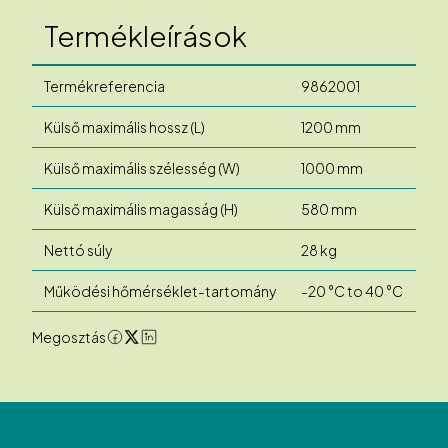
Termékleírások
Termékreferencia
9862001
Külső maximális hossz (L)
1200 mm
Külső maximális szélesség (W)
1000 mm
Külső maximális magasság (H)
580 mm
Nettó súly
28 kg
Működési hőmérséklet-tartomány
-20 °C to 40 °C
Megosztás