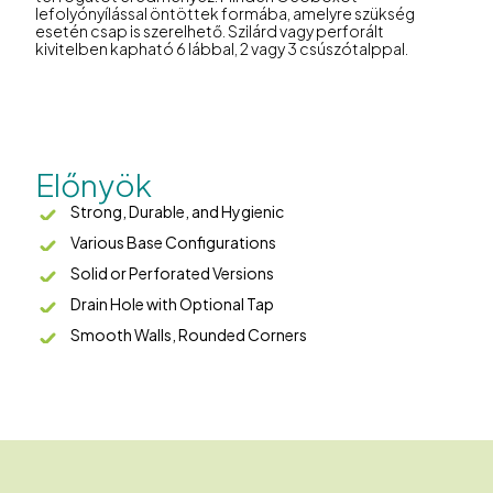
lefolyónyílással öntöttek formába, amelyre szükség
esetén csap is szerelhető. Szilárd vagy perforált
kivitelben kapható 6 lábbal, 2 vagy 3 csúszótalppal.
Előnyök
Strong, Durable, and Hygienic
Various Base Configurations
Solid or Perforated Versions
Drain Hole with Optional Tap
Smooth Walls, Rounded Corners