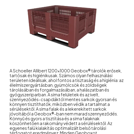
A Schoeller Allibert 1200x1000 Geobox® tárolók erősek,
tartósak és higiénikusak. Számos olyan felhasználási
területen ideálisak, ahol fontos a tisztaság és a higiénia: az
élelmiszergyártásban, gyümölcsök és zöldségek
tárolásában és forgalmazásában, a halászatban és
gyógyszeriparban. A sima felületek és az ívelt,
szennyeződés-csapdáktól mentes sarkok gyorsan és
könnyen tisztíthatók, miközben védik a tartalmat a
sérülésektől. A sima falak és a lekerekített sarkok
jóvoltából a Geobox®-ban nem marad szennyeződés.
Könnyű és gyors a tisztítása és a sima falaknak
köszönhetően a rakomány védett a sérülésektől. Az
egyenes falú kialakítás optimalizált belső tárolási
térfogatot eredményez. Minden Geoboxot