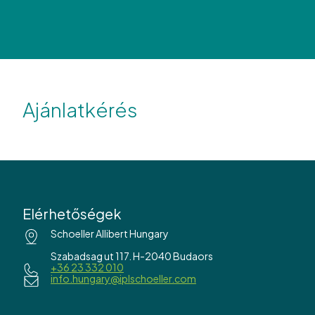
Ajánlatkérés
Elérhetőségek
Schoeller Allibert Hungary
Szabadsag ut 117. H-2040 Budaors
+36 23 332 010
info.hungary@iplschoeller.com