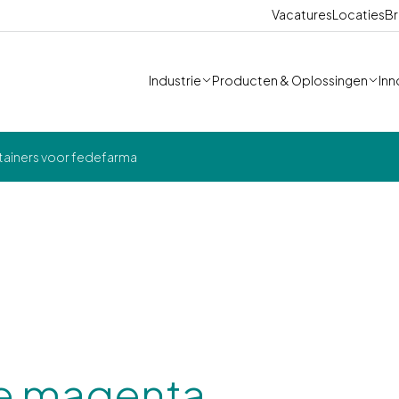
Vacatures
Locaties
Br
Industrie
Producten & Oplossingen
Inn
ainers voor fedefarma
e magenta