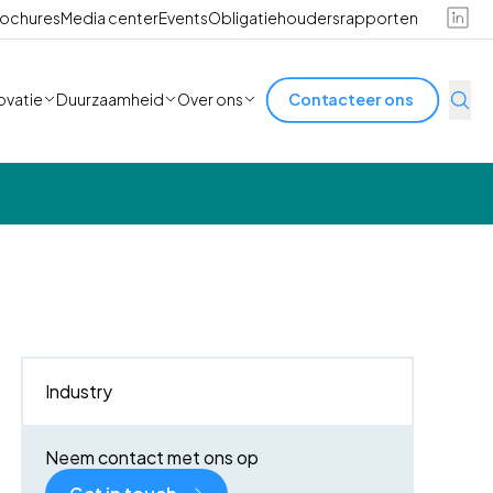
ochures
Media center
Events
Obligatiehoudersrapporten
ovatie
Duurzaamheid
Over ons
Contacteer ons
Industry
Neem contact met ons op