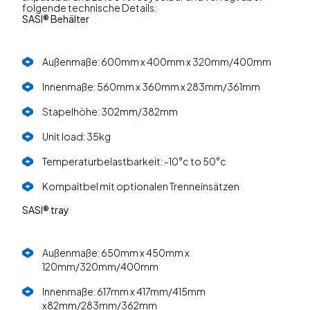
folgende technische Details:
SASI® Behälter
Außenmaße: 600mm x 400mm x 320mm/400mm
Innenmaße: 560mm x 360mm x 283mm/361mm
Stapelhöhe: 302mm/382mm
Unit load: 35kg
Temperaturbelastbarkeit: -10°c to 50°c
Kompaitbel mit optionalen Trenneinsätzen
SASI® tray
Außenmaße: 650mm x 450mm x
120mm/320mm/400mm
Innenmaße: 617mm x 417mm/415mm
x82mm/283mm/362mm