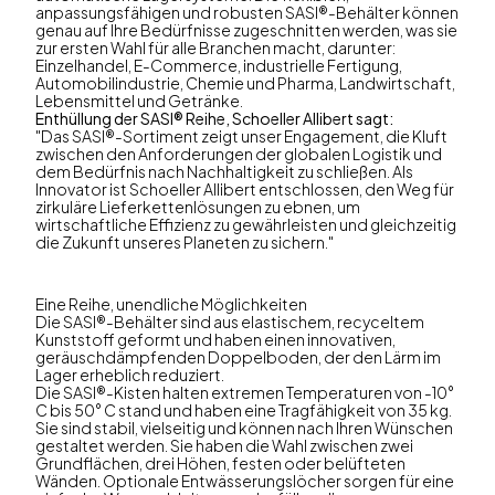
anpassungsfähigen und robusten SASI®-Behälter können
genau auf Ihre Bedürfnisse zugeschnitten werden, was sie
zur ersten Wahl für alle Branchen macht, darunter:
Einzelhandel, E-Commerce, industrielle Fertigung,
Automobilindustrie, Chemie und Pharma, Landwirtschaft,
Lebensmittel und Getränke.
Enthüllung der SASI® Reihe, Schoeller Allibert sagt:
"Das SASI®-Sortiment zeigt unser Engagement, die Kluft
zwischen den Anforderungen der globalen Logistik und
dem Bedürfnis nach Nachhaltigkeit zu schließen. Als
Innovator ist Schoeller Allibert entschlossen, den Weg für
zirkuläre Lieferkettenlösungen zu ebnen, um
wirtschaftliche Effizienz zu gewährleisten und gleichzeitig
die Zukunft unseres Planeten zu sichern."
Eine Reihe, unendliche Möglichkeiten
Die SASI®-Behälter sind aus elastischem, recyceltem
Kunststoff geformt und haben einen innovativen,
geräuschdämpfenden Doppelboden, der den Lärm im
Lager erheblich reduziert.
Die SASI®-Kisten halten extremen Temperaturen von -10°
C bis 50° C stand und haben eine Tragfähigkeit von 35 kg.
Sie sind stabil, vielseitig und können nach Ihren Wünschen
gestaltet werden. Sie haben die Wahl zwischen zwei
Grundflächen, drei Höhen, festen oder belüfteten
Wänden. Optionale Entwässerungslöcher sorgen für eine