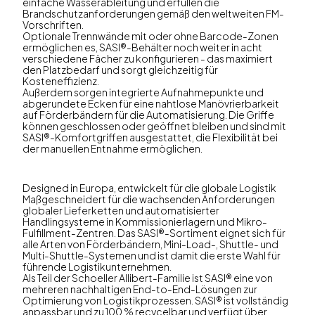
einfache Wasserableitung und erfüllen die
Brandschutzanforderungen gemäß den weltweiten FM-
Vorschriften.
Optionale Trennwände mit oder ohne Barcode-Zonen
ermöglichen es, SASI®-Behälter noch weiter in acht
verschiedene Fächer zu konfigurieren - das maximiert
den Platzbedarf und sorgt gleichzeitig für
Kosteneffizienz.
Außerdem sorgen integrierte Aufnahmepunkte und
abgerundete Ecken für eine nahtlose Manövrierbarkeit
auf Förderbändern für die Automatisierung. Die Griffe
können geschlossen oder geöffnet bleiben und sind mit
SASI®-Komfortgriffen ausgestattet, die Flexibilität bei
der manuellen Entnahme ermöglichen.
Designed in Europa, entwickelt für die globale Logistik
Maßgeschneidert für die wachsenden Anforderungen
globaler Lieferketten und automatisierter
Handlingsysteme in Kommissionierlagern und Mikro-
Fulfillment-Zentren. Das SASI®-Sortiment eignet sich für
alle Arten von Förderbändern, Mini-Load-, Shuttle- und
Multi-Shuttle-Systemen und ist damit die erste Wahl für
führende Logistikunternehmen.
Als Teil der Schoeller Allibert-Familie ist SASI® eine von
mehreren nachhaltigen End-to-End-Lösungen zur
Optimierung von Logistikprozessen. SASI® ist vollständig
anpassbar und zu 100 % recycelbar und verfügt über