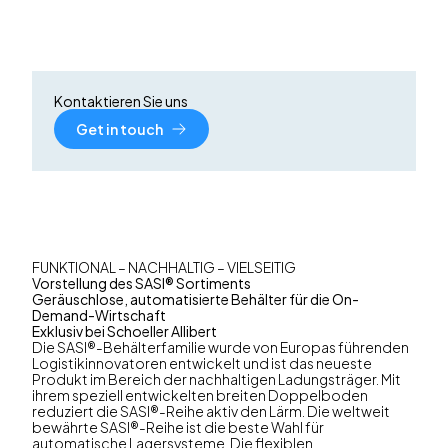
Kontaktieren Sie uns
Get in touch
FUNKTIONAL – NACHHALTIG – VIELSEITIG
Vorstellung des SASI® Sortiments
Geräuschlose, automatisierte Behälter für die On-
Demand-Wirtschaft
Exklusiv bei Schoeller Allibert
Die SASI®-Behälterfamilie wurde von Europas führenden
Logistikinnovatoren entwickelt und ist das neueste
Produkt im Bereich der nachhaltigen Ladungsträger. Mit
ihrem speziell entwickelten breiten Doppelboden
reduziert die SASI®-Reihe aktiv den Lärm. Die weltweit
bewährte SASI®-Reihe ist die beste Wahl für
automatische Lagersysteme. Die flexiblen,