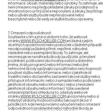
informace, obsah, materiály nebo výrobky. To zahrnuje, ale
není omezeno na předpokládané záruky prodejnosti a
vhodnosti pro určitý účel a neporušení, a záruky, že přístup
nebo užívání služby bude nepřerušované nebo
bezchybné nebo že vady ve službě budou opraveny.
7. Omezení odpovědnosti
Souhlasíte s tím a jste si vědomi toho, že webové
stránky
WWW.IPLSCHOELLER.COM
ani žádná z jejich
dceřiných společností nebo poboček v žádném případě
neodpovídají za žádné přímé, nepřímé, náhodné,
následné nebo exemplární škody. To zahrnuje, ale
neomezuje se na náhradu škody za ušlý zisk, přerušení
podnikání, poškození obchodní pověsti a dobrého
jména, ztráty programů nebo informací nebo jiné
nehmotné škody vyplývající z použití nebo neschopnosti
používat službu nebo informace, nebo z jakéhokoli
trvalého nebo dočasného zastavení takové služby nebo
přístupu k informacím, nebo z vymazání nebo poškození
jakéhokoli obsahu nebo informací, nebo z neuložení
jakéhokoli obsahu nebo informací. Výše uvedené
omezení platí bez ohledu na to, zda byly webové
stránky
WWW.IPLSCHOELLER.COM
upozorněny nebo si
měly být vědomy možnosti vzniku takových škod. V
jurisdikcích, kde není povoleno vyloučení nebo omezení
odpovědnosti za následné nebo náhodné škody, je