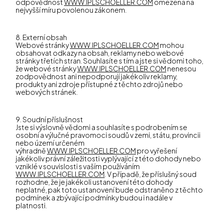
odpovědnost
WWW.IPLSCHOELLER.COM
omezena na
nejvyšší míru povolenou zákonem.
8. Externí obsah
Webové stránky
WWW.IPLSCHOELLER.COM
mohou
obsahovat odkazy na obsah, reklamy nebo webové
stránky třetích stran. Souhlasíte s tím a jste si vědomi toho,
že webové stránky
WWW.IPLSCHOELLER.COM
nenesou
zodpovědnost ani nepodporují jakékoliv reklamy,
produkty ani zdroje přístupné z těchto zdrojů nebo
webových stránek.
9. Soudní příslušnost
Jste si výslovně vědomi a souhlasíte s podrobením se
osobní a výlučné pravomoci soudů v zemi, státu, provincii
nebo území určeném
výhradně
WWW.IPLSCHOELLER.COM
pro vyřešení
jakékoliv právní záležitosti vyplývající z této dohody nebo
vzniklé v souvislosti s vaším používáním
WWW.IPLSCHOELLER.COM
. V případě, že příslušný soud
rozhodne, že je jakékoli ustanovení této dohody
neplatné, pak toto ustanovení bude odstraněno z těchto
podmínek a zbývající podmínky budou i nadále v
platnosti.