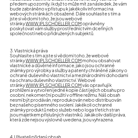
předem upozornily, i když to může mít za následek, že vám
bude zabráněno v přístupu k jakékoliv informaci na
webových stránkách obsažené. Dále souhlasíte s tím a
jste si vědomi toho, že jsou webové
stránky
WWW.IPLSCHOELLER.COM
oprávněny
poskytovat vám služby prostřednictvím dceřiných
společností nebo přidružených subjektů.
3. Vlastnická práva
Souhlasíte s tím a jste si vědomi toho, že webové
stránky
WWW.IPLSCHOELLER.COM
mohou obsahovat
vlastnické a důvěrné informace, jako jsou ochranné
známky pro výrobky a služby a patenty chráněné zákony o
ochraně duševního vlastnictví a mezinárodními dohodami
na ochranu duševního vlastnictví. Webové
stránky
WWW.IPLSCHOELLER.COM
vás opravňují k
prohlížení a vytvoření jedné kopie části jejich obsahu pro
osobní, nekomerční použití v offline režimu. Náš obsah
nesmí být prodáván, reprodukován nebo distribuován
bez našeho písemného svolení. Jakékoli ochranné
známky produktů nebo služeb nebo loga třetích stran
jsou majetkem příslušných vlastníků. Jakákoliv další práva,
která zde nejsou výslovně uvedena, jsou vyhrazena.
4. Uživateli přidaný obsah