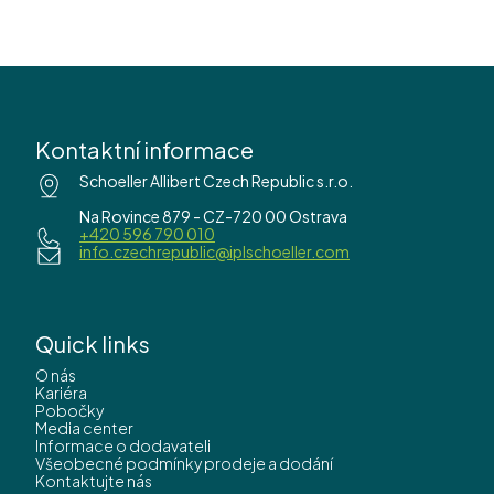
Kontaktní informace
Schoeller Allibert Czech Republic s.r.o.
Na Rovince 879 - CZ-720 00 Ostrava
+420 596 790 010
info.czechrepublic@iplschoeller.com
Quick links
O nás
Kariéra
Pobočky
Media center
Informace o dodavateli
Všeobecné podmínky prodeje a dodání
Kontaktujte nás