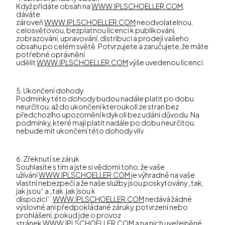
Když přidáte obsah na
WWW.IPLSCHOELLER.COM
,
dáváte
zároveň
WWW.IPLSCHOELLER.COM
neodvolatelnou,
celosvětovou, bezplatnou licenci k publikování,
zobrazování, upravování, distribuci a prodeji vašeho
obsahu po celém světě. Potvrzujete a zaručujete, že máte
potřebné oprávnění
udělit
WWW.IPLSCHOELLER.COM
výše uvedenou licenci.
5. Ukončení dohody
Podmínky této dohody budou nadále platit po dobu
neurčitou, až do ukončení kteroukoli ze stran bez
předchozího upozornění kdykoli bez udání důvodu. Na
podmínky, které mají platit nadále po dobu neurčitou,
nebude mít ukončení této dohody vliv.
6. Zřeknutí se záruk
Souhlasíte s tím a jste si vědomi toho, že vaše
užívání
WWW.IPLSCHOELLER.COM
je výhradně na vaše
vlastní nebezpečí a že naše služby jsou poskytovány „tak,
jak jsou“ a „tak, jak jsou k
dispozici“.
WWW.IPLSCHOELLER.COM
nedává žádné
výslovné ani předpokládané záruky, potvrzení nebo
prohlášení, pokud jde o provoz
stránek
WWW.IPLSCHOELLER.COM
a na nich uveřejněné