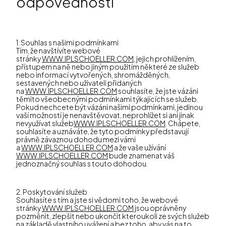
odpovědnosti
1. Souhlas s našimi podmínkami
Tím, že navštívíte webové
stránky
WWW.IPLSCHOELLER.COM
, jejich prohlížením,
přístupem na ně nebo jiným použitím některé ze služeb
nebo informací vytvořených, shromážděných,
sestavených nebo uživateli přidaných
na
WWW.IPLSCHOELLER.COM
souhlasíte, že jste vázáni
těmito všeobecnými podmínkami týkajících se služeb.
Pokud nechcete být vázáni našimi podmínkami, jedinou
vaší možností je nenavštěvovat, neprohlížet si ani jinak
nevyužívat služeb
WWW.IPLSCHOELLER.COM
. Chápete,
souhlasíte a uznáváte, že tyto podmínky představují
právně závaznou dohodu mezi vámi
a
WWW.IPLSCHOELLER.COM
a že vaše užívání
WWW.IPLSCHOELLER.COM
bude znamenat váš
jednoznačný souhlas s touto dohodou.
2. Poskytování služeb
Souhlasíte s tím a jste si vědomi toho, že webové
stránky
WWW.IPLSCHOELLER.COM
jsou oprávněny
pozměnit, zlepšit nebo ukončit kteroukoli ze svých služeb
na základě vlastního uvážení a bez toho, aby vás na to