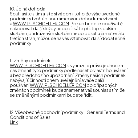
10. Úplná dohoda
Souhlasíte s tím a jste si vědomi toho, že výše uvedené
podmínky tvoří úplnou rámcovou dohodu mezi vámi
a
WWW.IPLSCHOELLER.COM
. Pokud budete používat či
nakupovat další služby nebo získáte přístup k dalším
službám, přidruženým službám nebo obsahu či materiálu
třetích stran, můžou se na vás vztahovat další dodatečné
podmínky.
11. Změny podmínek
WWW.IPLSCHOELLER.COM
si vyhrazuje právo jednou za
čas změnit tyto podmínky podle našeho vlastního uvážení
a bez předchozího upozornění. Změny našich podmínek
nabývají účinnosti dnem uveřejnění a vaše další
používání
WWW.IPLSCHOELLER.COM
po případných
změnách podmínek bude znamenat váš souhlas s tím, že
se změněnými podmínkami budete řídit.
12. Všeobecné obchodní podmínky - General Terms and
Conditions of Sales
Link