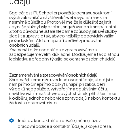
údajů
Společnost IPL Schoeller považuje ochranu soukromí
svých zákazníků a návštěvníků webových stránek za
nesmírně důležitou. Proto věříme, že je důležité zajistit,
aby naše služby byly osobní, angažované a transparentní.
Z toho důvodu neustále hledáme způsoby, jak své služby
zlepšit a upravit je tak, aby co nejblíže odpovídaly vašim
požadavkům. A k tomu patří i pečlivé zpracování
osobních údajů.
Znamená to, že osobní údaje zpracováváme a
zabezpečujeme velmi důkladně. Dodržujeme tak platnou
legislativu a předpisy týkající se ochrany osobních údajů.
Zaznamenávání a zpracovávání osobních údajů
Shromažďujeme níže uvedené osobní údaje, které jste
nám přímo či nepřímo poskytli, např. při zakoupení
výrobků nebo služeb, vytvořením a používáním účtu,
navštěvováním našich webových stránek, přihlášením se
k odběru jednoho nebo více zpravodajů, nebo v kontextu
žádosti o pracovní místo.
Jméno a kontaktní údaje: Vaše jméno, název
pracovní pozice a kontaktní údaje, jako je adresa,