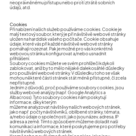
neoprávněnému přístupu nebo proti ztrátě sobních
údajů, atd.
Cookies
Při nabízení našich služeb používáme cookies. Cookie je
malý textový soubor, který je při návštěvě webové stránky
uložen na harddisk vašeho počítače. Cookie obsahuje
údaje, které vás při každé návštěvě webové stránky
pomáhají rozeznat. Pak je možné pro vás konkrétně
webovou stránku konfigurovat a/nebo usnadnit
přihlášení.
Soubory cookies můžete ve svém prohlížeči kdykoli
zablokovat, aniž by to mělo nějaké dalekosáhlé důsledky
pro používání webové stránky. V důsledku toho se však
mohou některé části stránek stát méně přístupné, či zcela
nepřístupné.
Jedním z důvodů, proč používáme soubory cookies, jsou
služby webové analýzy (např. Google Analytics a
Albacross). Tyto soubory cookies nám poskytují
informace, díky kterým
můžeme analyzovat návštěvy našich webových stránek,
jako např. počty návštěvníků, oblíbené stránky, témata,
a/nebo údaje o společnosti, jako jsou název, adresa, IP
adresa a země. Tímto způsobem můžeme doladit naši
komunikaci a informace, které poskytujeme pro potřeby
návštěvníků webových stránek.
Kromě toho používáme funkční cookies, jako jsou