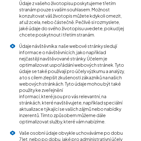
Údaje z vašeho životopisu poskytujeme třetím
stranám pouze s vaším souhlasem. Možnost
konzultovat váš životopis můžete kdykoli omezit,
ať už zcela, nebo částečně. Pečlivě si rozmyslete,
jaké údaje do svého životopisu uvedete, pokud jej
chcete poskytnout i třetím stranám.
Údaje návštěvníka: naše webové stránky sledují
informace o návštěvnících, jako například
nejčastěji navštěvované stránky. Účelem je
optimalizovat uspořádání webových stránek. Tyto
údaje se také používají pro účely výzkumu a analýzy,
a to s cílem zlepšit zkušenosti zákazníků na našich
webových stránkách. Tyto údaje mohou být také
použity ke zveřejnění
informací, které jsou pro vás relevantní, na
stránkách, které navštěvujete, například speciální
aktualizace týkající se vašich zájmů nebo nabídky
inzerentů. Tímto způsobem můžeme dále
optimalizovat služby, které vám nabízíme.
Vaše osobní údaje obvykle uchováváme po dobu
7 let, nebo po dobu, jaké pro administrativní účely