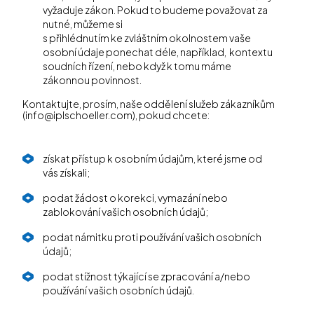
vyžaduje zákon. Pokud to budeme považovat za
nutné, můžeme si
s přihlédnutím ke zvláštním okolnostem vaše
osobní údaje ponechat déle, například, kontextu
soudních řízení, nebo když k tomu máme
zákonnou povinnost.
Kontaktujte, prosím, naše oddělení služeb zákazníkům
(info@iplschoeller.com), pokud chcete:
získat přístup k osobním údajům, které jsme od
vás získali;
podat žádost o korekci, vymazání nebo
zablokování vašich osobních údajů;
podat námitku proti používání vašich osobních
údajů;
podat stížnost týkající se zpracování a/nebo
používání vašich osobních údajů.