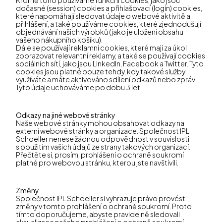
dočasné (session) cookies a přihlašovací (login) cookies,
které napomáhají sledovat údaje o webové aktivitě a
přihlášení, a také používáme cookies, které zjednodušují
objednávání našich výrobků (jako je uložení obsahu
vašeho nákupního košíku).
Dále se používají reklamní cookies, které mají za úkol
zobrazovat relevantní reklamy, a také se používají cookies
sociálních sítí, jako jsou LinkedIn, Facebook a Twitter. Tyto
cookies jsou platné pouze tehdy, kdy takové služby
využíváte a máte aktivováno sdílení odkazů nebo zpráv.
Tyto údaje uchováváme po dobu 3 let.
Odkazy na jiné webové stránky
Naše webové stránky mohou obsahovat odkazy na
externí webové stránky a organizace. Společnost IPL
Schoeller nenese žádnou odpovědnost v souvislosti
s použitím vašich údajů ze strany takových organizací.
Přečtěte si, prosím, prohlášení o ochraně soukromí
platné pro webovou stránku, kterou jste navštívili.
Změny
Společnost IPL Schoeller si vyhrazuje právo provést
změny v tomto prohlášení o ochraně soukromí. Proto
tímto doporučujeme, abyste pravidelně sledovali
aktualizace našeho prohlášení o ochraně soukromí.