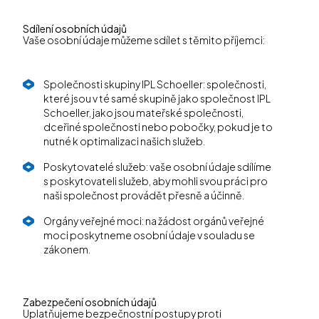
Sdílení osobních údajů
Vaše osobní údaje můžeme sdílet s těmito příjemci:
Společnosti skupiny IPL Schoeller: společnosti,
které jsou v té samé skupině jako společnost IPL
Schoeller, jako jsou mateřské společnosti,
dceřiné společnosti nebo pobočky, pokud je to
nutné k optimalizaci našich služeb.
Poskytovatelé služeb: vaše osobní údaje sdílíme
s poskytovateli služeb, aby mohli svou práci pro
naši společnost provádět přesně a účinně.
Orgány veřejné moci: na žádost orgánů veřejné
moci poskytneme osobní údaje v souladu se
zákonem.
Zabezpečení osobních údajů
Uplatňujeme bezpečnostní postupy proti