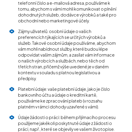
telefonní číslo a e-mailová adresa, používáme k
tomu, abychom s vámi mohli komunikovat o plnění
dohodnutých služeb, dodávce výrobků a také pro
obchodní nebo marketingové účely.
Zájmy uživatelů: osobní údaje o vašich
preferencích týkajících se určitých výrobků a
služeb. Takové osobní údaje používáme, abychom
vám mohli nabídnout služby, které budou lépe
odpovídat vašim zájmům, a zasílat vám informace
o našich výrobcích a službách, nebo těch od
třetích stran, přičemž výše uvedené je v daném
kontextu v souladu s platnou legislativou a
předpisy.
Platební údaje: vaše platební údaje, jako je číslo
bankovního účtu a údaje o kreditní kartě,
používáme ke zpracování plateb (v rozsahu
platném v rámci dohody uzavřené s vámi).
Údaje žádosti o práci: během přijímacího procesu
použijeme jakékoli poskytnuté údaje z žádosti o
práci, např., které se objevily ve vašem životopise.