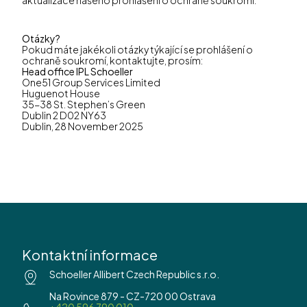
Otázky?
Pokud máte jakékoli otázky týkající se prohlášení o
ochraně soukromí, kontaktujte, prosím:
Head office IPL Schoeller
One51 Group Services Limited
Huguenot House
35-38 St. Stephen’s Green
Dublin 2 D02 NY63
Dublin, 28 November 2025
Kontaktní informace
Schoeller Allibert Czech Republic s.r.o.
Na Rovince 879 - CZ-720 00 Ostrava
+420 596 790 010