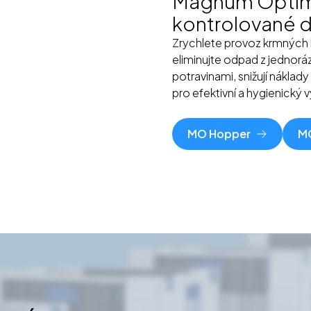
Magnum Optim
kontrolované 
Zrychlete provoz krmných 
eliminujte odpad z jednorá
potravinami, snižují náklad
pro efektivní a hygienický 
MO Hopper
MO