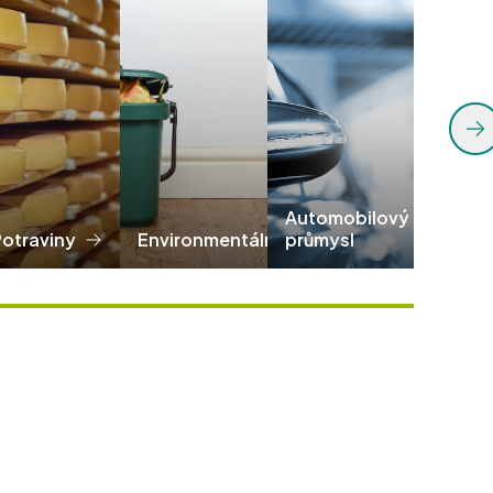
Automobilový
Potraviny
Environmentální
průmysl