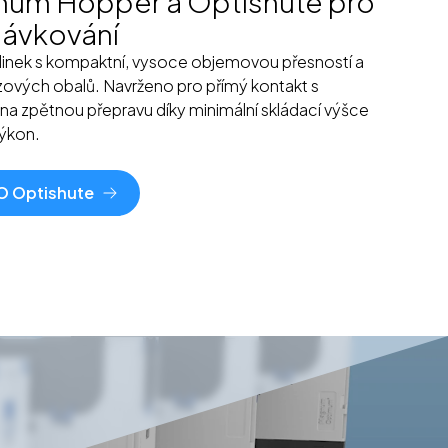
um Hopper a Optishute pro
dávkování
linek s kompaktní, vysoce objemovou přesností a
zových obalů. Navrženo pro přímý kontakt s
y na zpětnou přepravu díky minimální skládací výšce
výkon.
 Optishute