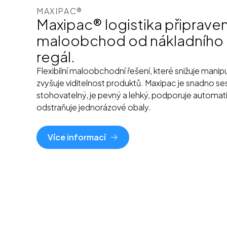
MAXIPAC®
Maxipac® logistika připrave
maloobchod od nákladního 
regál.
Flexibilní maloobchodní řešení, které snižuje manipu
zvyšuje viditelnost produktů. Maxipac je snadno ses
stohovatelný, je pevný a lehký, podporuje automati
odstraňuje jednorázové obaly.
Více informací