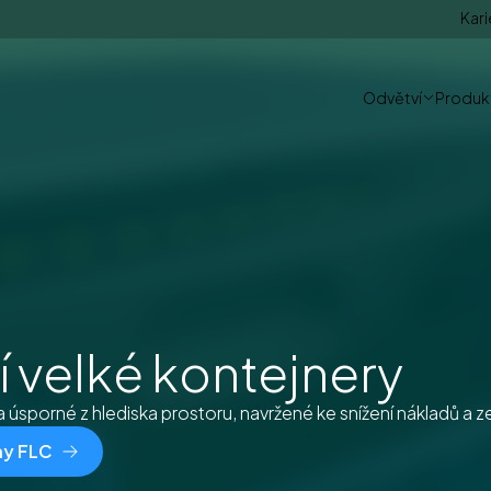
Kari
Odvětví
Produkt
 velké kontejnery
sporné z hlediska prostoru, navržené ke snížení nákladů a zef
ny FLC