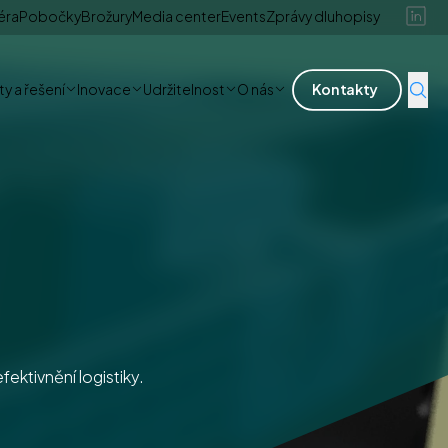
éra
Pobočky
Brožury
Media center
Events
Zprávy dluhopisy
y a řešení
Inovace
Udržitelnost
O nás
Kontakty
ektivnění logistiky.