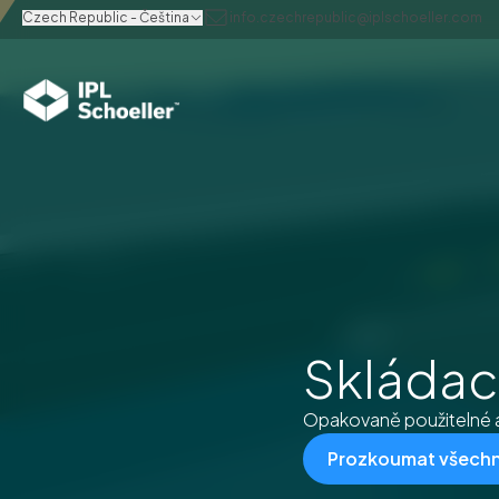
Czech Republic - Čeština
info.czechrepublic@iplschoeller.com
Skládací
Opakovaně použitelné a ú
Prozkoumat všech