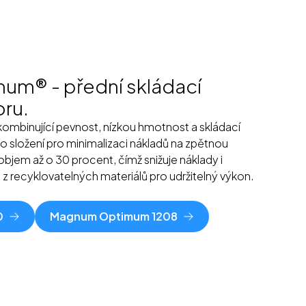
m® - přední skládací
oru.
 kombinující pevnost, nízkou hmotnost a skládací
o složení pro minimalizaci nákladů na zpětnou
 objem až o 30 procent, čímž snižuje náklady i
z recyklovatelných materiálů pro udržitelný výkon.
0
Magnum Optimum 1208