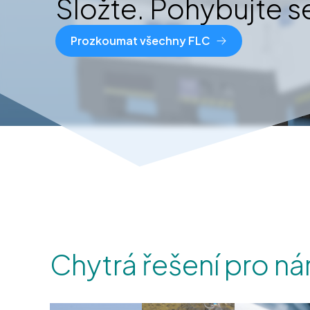
Složte. Pohybujte se
Prozkoumat všechny FLC
Chytrá řešení pro n