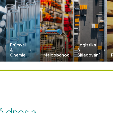
Průmysl
Logistika
&
&
Chemie
Maloobchod
Skladování
ě dnes a