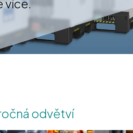
 více.
áročná odvětví