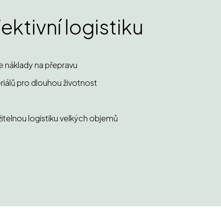
ektivní logistiku
je náklady na přepravu
iálů pro dlouhou životnost
itelnou logistiku velkých objemů