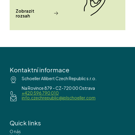
Zobrazit
rozsah
Kontaktní informace
Schoeller Allibert Czech Republic s.r.o.
Na Rovince 879 - CZ-720 00 Ostrava
+420 596 790 010
info.czechrepublic@iplschoeller.com
Quick links
O nás