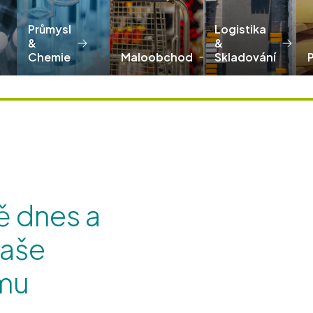
Průmysl
Logistika
&
&
Chemie
Maloobchod
Skladování
ě dnes a
naše
emu