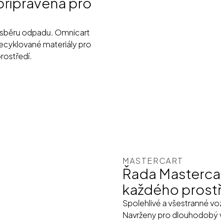
připravená pro
y sběru odpadu. Omnicart
 recyklované materiály pro
rostředí.
MASTERCART
Řada Mastercar
každého prost
Spolehlivé a všestranné vo
Navrženy pro dlouhodobý 