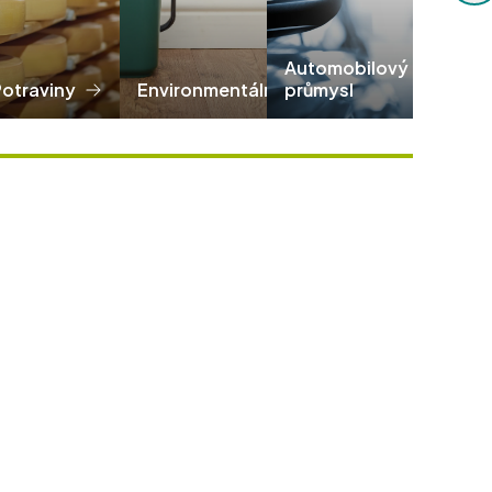
Automobilový
Potraviny
Environmentální
průmysl