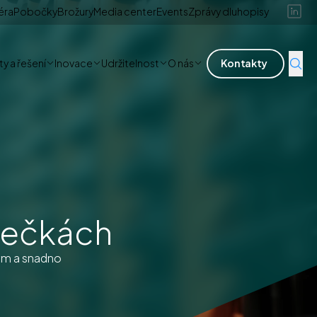
éra
Pobočky
Brožury
Media center
Events
Zprávy dluhopisy
y a řešení
Inovace
Udržitelnost
O nás
Kontakty
olečkách
ým a snadno