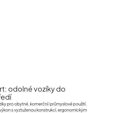
t: odolné vozíky do
ředí
zíky pro obytné, komerční i průmyslové použití.
výkon s vyztuženou konstrukcí, ergonomickým