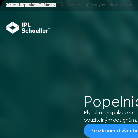
Czech Republic - Čeština
info.czechrepublic@iplschoeller.com
Popelni
Plynulá manipulace s 
použitelným designům.
Prozkoumat všechny