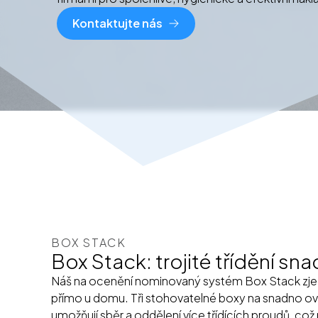
Kontaktujte nás
BOX STACK
Box Stack: trojité třídění sn
Náš na ocenění nominovaný systém Box Stack zje
přímo u domu. Tři stohovatelné boxy na snadno o
umožňují sběr a oddělení více třídících proudů, c