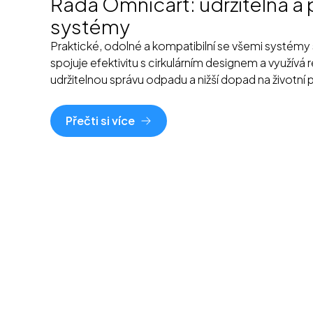
Řada Omnicart: udržitelná a 
systémy
Praktické, odolné a kompatibilní se všemi systém
spojuje efektivitu s cirkulárním designem a využívá
udržitelnou správu odpadu a nižší dopad na životní p
Přečti si více