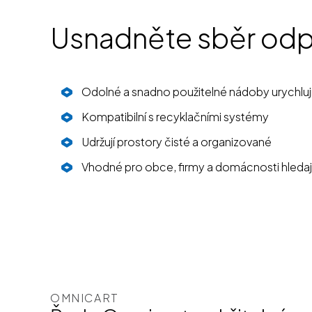
Usnadněte sběr od
Odolné a snadno použitelné nádoby urychlují 
Kompatibilní s recyklačními systémy
Udržují prostory čisté a organizované
Vhodné pro obce, firmy a domácnosti hledajíc
OMNICART