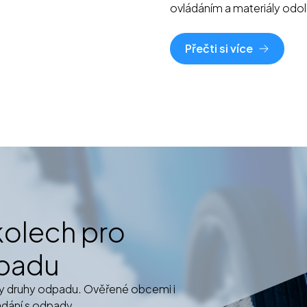
ovládáním a materiály odo
Přečti si více
kolech pro
dpadu
ny druhy odpadu. Ověřené obcemi i
ládání s odpady.