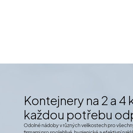
Kontejnery na 2 a 4 
každou potřebu o
Odolné nádoby v různých velikostech pro všech
firmami pro spolehlivé, hygienické a efektivní nak