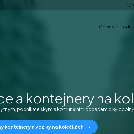
Kari
Odvětví
Produkt
ce a kontejnery na k
obytným, podnikatelským a komunálním odpadem díky odoln
 kontejnery a vozíky na kolečkách