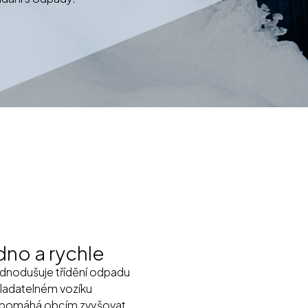
adno a rychle
dnodušuje třídění odpadu
vladatelném vozíku
ož pomáhá obcím zvyšovat