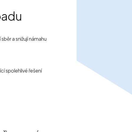
padu
sběr a snižují námahu
í spolehlivé řešení