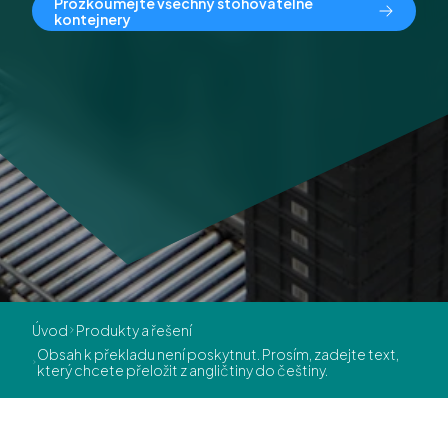
Prozkoumejte všechny stohovatelné
kontejnery
Úvod
Produkty a řešení
Obsah k překladu není poskytnut. Prosím, zadejte text,
který chcete přeložit z angličtiny do češtiny.