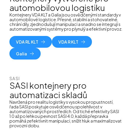
automobilovou logistiku
Kontejnery VDA KLT a Galia jsou osvědčenými standardy v
automobilové logistice. Přesné, stabilní a stohovatelné,
chrání díly, zjednodušují manipulaci a snadno se integrují s
automatizovanými systémy pro plynulý a efektivní provoz.
VDA RL KLT
VDA R KLT
Galia
SASI
SASI kontejnery pro
automatizaci skladů
Navržená pro realitu logistiky s vysokou propustností,
řada SASI poskytuje osvědčenou spolehlivost v
automatizovaných prostředích. Od tiché efektivity SASI
1.0 až po lehkou pevnost SASI 4.0, každá přepravka
pomáhá zefektivnit manipulaci, snížit hluk a maximalizovat
provozní dobu.