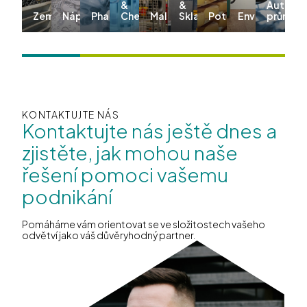
&
&
Automo
Zemědělství
Nápoje
Pharma
Chemie
Maloobchod
Skladování
Potraviny
Environmentál
průmysl
KONTAKTUJTE NÁS
Kontaktujte nás ještě dnes a
zjistěte, jak mohou naše
řešení pomoci vašemu
podnikání
Pomáháme vám orientovat se ve složitostech vašeho
odvětví jako váš důvěryhodný partner.