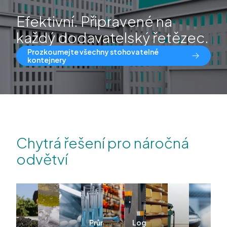
Efektivní. Připravené na
každý dodavatelský řetězec.
Prozkoumejte všechny stohovatelné
kontejnery
Chytrá řešení pro náročná
odvětví
Průmysl
Logistika