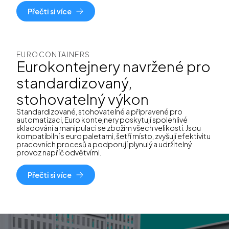
Přečti si více
EUROCONTAINERS
Eurokontejnery navržené pro
standardizovaný,
stohovatelný výkon
Standardizované, stohovatelné a připravené pro
automatizaci, Euro kontejnery poskytují spolehlivé
skladování a manipulaci se zbožím všech velikostí. Jsou
kompatibilní s euro paletami, šetří místo, zvyšují efektivitu
pracovních procesů a podporují plynulý a udržitelný
provoz napříč odvětvími.
Přečti si více