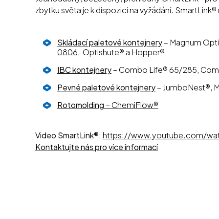
zbytku světa je k dispozici na vyžádání. SmartLink®
Skládací paletové kontejnery
– Magnum Op
0806,
Optishute® a Hopper®
IBC kontejnery
– Combo Life® 65/285, Com
Pevné paletové kontejnery
– JumboNest®, Ma
Rotomolding
– ChemiFlow®
Video SmartLink®:
https://www.youtube.com/w
Kontaktujte nás pro více informací