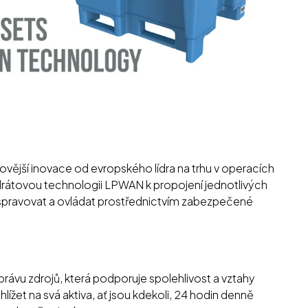
novější inovace od evropského lídra na trhu v operacích
rátovou technologii LPWAN k propojení jednotlivých
lze spravovat a ovládat prostřednictvím zabezpečené
ávu zdrojů, která podporuje spolehlivost a vztahy
ížet na svá aktiva, ať jsou kdekoli, 24 hodin denně