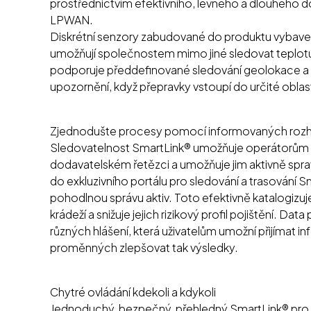
prostřednictvím efektivního, levného a dlouhého d
LPWA
Diskrétní senzory zabudované do produktu vybaven
umožňují společnostem mimo jiné sledovat teplotu, 
podporuje předdefinované sledování geolokace a geo
upozornění, když přepravky vstoupí do určité oblasti
Zjednodušte procesy pomocí informovaných rozh
Sledovatelnost SmartLink® umožňuje operátorům 
dodavatelském řetězci a umožňuje jim aktivně spra
do exkluzivního portálu pro sledování a trasování Sm
pohodlnou správu aktiv. Toto efektivně katalogizu
krádeží a snižuje jejich rizikový profil pojištění. D
různých hlášení, která uživatelům umožní přijímat
proměnných zlepšovat tak výsledky.
Chytré ovládání kdekoli a kdykoli
Jednoduchý, bezpečný, přehledný SmartLink® pro sle