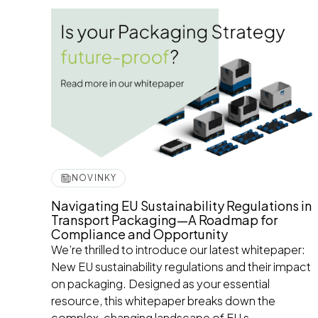
NOVINKY
Navigating EU Sustainability Regulations in
Transport Packaging—A Roadmap for
Compliance and Opportunity
We’re thrilled to introduce our latest whitepaper:
New EU sustainability regulations and their impact
on packaging. Designed as your essential
resource, this whitepaper breaks down the
complex, changing landscape of EU s...