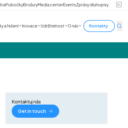
éra
Pobočky
Brožury
Media center
Events
Zprávy dluhopisy
y a řešení
Inovace
Udržitelnost
O nás
Kontakty
Kontaktuj nás
Get in touch