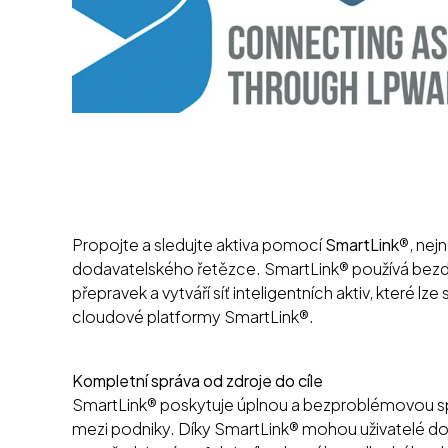
Propojte a sledujte aktiva pomocí
SmartLink
®, nej
dodavatelského řetězce. SmartLink® používá bezd
přepravek a vytváří síť inteligentních aktiv, které 
cloudové platformy SmartLink®.
Kompletní správa od zdroje do cíle
SmartLink® poskytuje úplnou a bezproblémovou spr
mezi podniky. Díky SmartLink® mohou uživatelé dohl