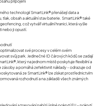
osahu připojení
N.
ého technologií SmartLink® přenášejí data a
tlak, obsah a aktuální stav baterie. SmartLink® také
fencing, což vytváří virtuální hranici, která vyšle
 nebo ji opustí.
odnutí
optimalizovat své procesy v celém svém
vovat svůj park. Jedinečné ID čárových kódů se zadají
artLink®, který na jednom místě poskytuje flexibilní a
je zásoby a pomáhá zefektivnit náklady - odrazuje od
ata poskytovaná ze SmartLink® lze získat prostřednictvím
 informovaná rozhodnutí a na základě všech známých
dování a trasování nabízí úplné pokrytí EU – pokrytí