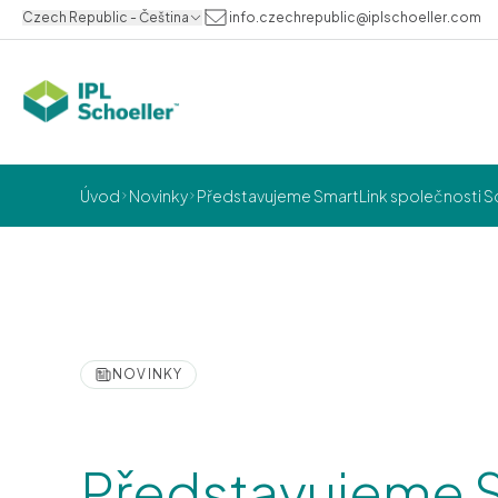
Czech Republic - Čeština
info.czechrepublic@iplschoeller.com
Úvod
Novinky
Představujeme SmartLink společnosti Schoe
NOVINKY
Představujeme 