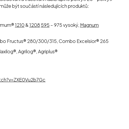
 může být součástí následujících produktů:
timum®
1210
&
1208
595
– 975 vysoký,
Magnum
bo Fructus® 280/300/315, Combo Excelsior® 265
xilog®, Agrilog®, Agriplus®
atch?v=ZXE0Vu2b7Gc