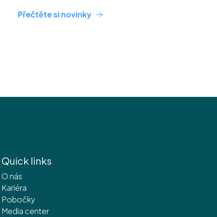
Přečtěte si novinky
Quick links
O nás
Kariéra
Pobočky
Media center