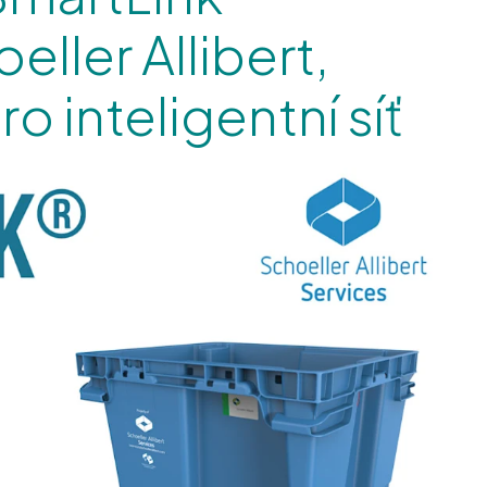
ller Allibert,
o inteligentní síť