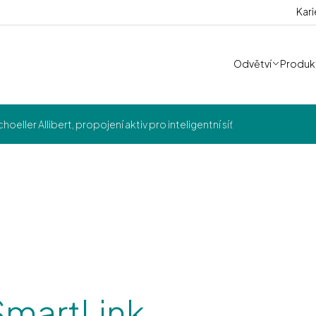
Kari
Odvětví
Produkt
ller Allibert, propojení aktiv pro inteligentní síť
SmartLink