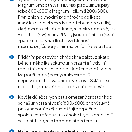
Magnum Smooth Wall HD
,
Maxipac Bulk Display
(oba 800x600) a
Magnum Hélium
(1 200x800).
První z nich je vhodný pro náročné aplikace
(například pro obchody s potřebami pro kutily),
další dva pro lehké aplikace, a to jak v dopravě, tak
v obchodě. Všechny tři řady jsou ideální pro časté
zpáteční cesty na dlouhé vzdálenosti -
maximalizují úspory a minimalizují uhlíkovou stopu.
Přidáním
paletových ohrádek
na paletu získáte
během několika sekund univerzální a flexibilní
robustní kontejner pro volně ložené zboží, který
lze použít pro všechny druhy výrobků
nepravidelného tvaru nebo velikosti. Skládají se
naplocho, čímž šetří místo při zpáteční cestě.
Když je důležitá rychlost a omezený prostor, hodí
se náš
univerzální vozík (800x600)
Jeho výsuvné
prvky na horní ploše umožňují bezpečnou a
spolehlivou přepravu jakéhokoli typu kontejnerů
velikosti Euro, a to i po hrbolatém terénu.
Naše
palety Display
jsou ideální pro přepravu