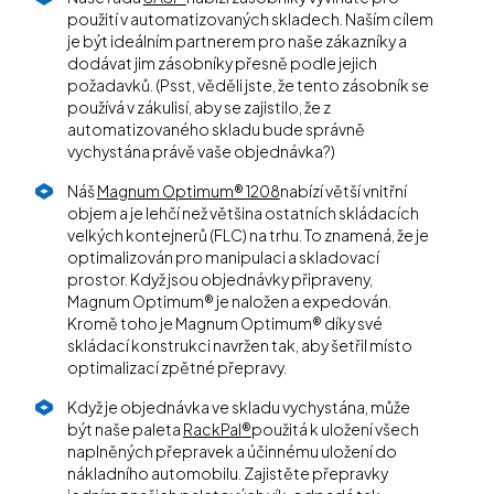
použití v automatizovaných skladech. Naším cílem
je být ideálním partnerem pro naše zákazníky a
dodávat jim zásobníky přesně podle jejich
požadavků. (Psst, věděli jste, že tento zásobník se
používá v zákulisí, aby se zajistilo, že z
automatizovaného skladu bude správně
vychystána právě vaše objednávka?)
Náš
Magnum Optimum® 1208
nabízí větší vnitřní
objem a je lehčí než většina ostatních skládacích
velkých kontejnerů (FLC) na trhu. To znamená, že je
optimalizován pro manipulaci a skladovací
prostor. Když jsou objednávky připraveny,
Magnum Optimum® je naložen a expedován.
Kromě toho je Magnum Optimum® díky své
skládací konstrukci navržen tak, aby šetřil místo
optimalizací zpětné přepravy.
Když je objednávka ve skladu vychystána, může
být naše paleta
RackPal®
použitá k uložení všech
naplněných přepravek a účinnému uložení do
nákladního automobilu. Zajistěte přepravky