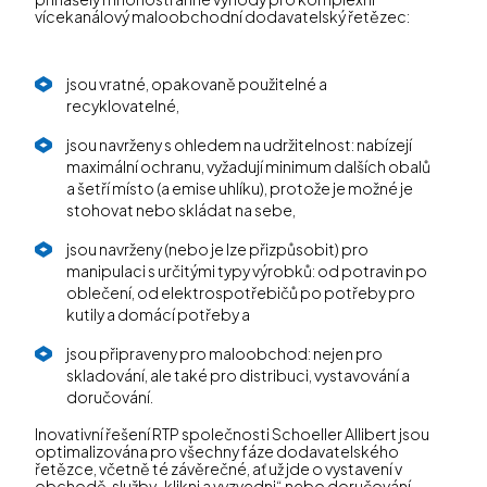
vícekanálový maloobchodní dodavatelský řetězec:
jsou vratné, opakovaně použitelné a
recyklovatelné,
jsou navrženy s ohledem na udržitelnost: nabízejí
maximální ochranu, vyžadují minimum dalších obalů
a šetří místo (a emise uhlíku), protože je možné je
stohovat nebo skládat na sebe,
jsou navrženy (nebo je lze přizpůsobit) pro
manipulaci s určitými typy výrobků: od potravin po
oblečení, od elektrospotřebičů po potřeby pro
kutily a domácí potřeby a
jsou připraveny pro maloobchod: nejen pro
skladování, ale také pro distribuci, vystavování a
doručování.
Inovativní řešení RTP společnosti Schoeller Allibert jsou
optimalizována pro všechny fáze dodavatelského
řetězce, včetně té závěrečné, ať už jde o vystavení v
obchodě, služby „klikni a vyzvedni“ nebo doručování