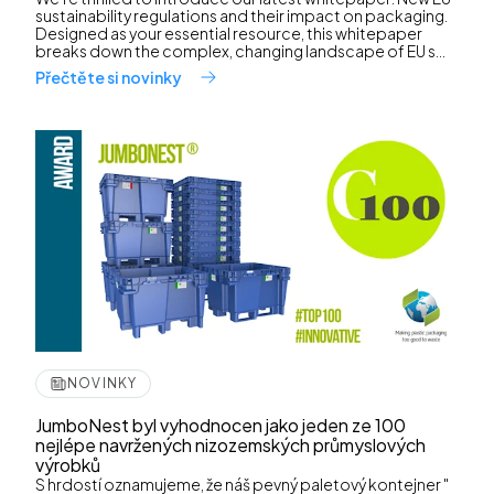
sustainability regulations and their impact on packaging.
Designed as your essential resource, this whitepaper
breaks down the complex, changing landscape of EU s...
Přečtěte si novinky
NOVINKY
JumboNest byl vyhodnocen jako jeden ze 100
nejlépe navržených nizozemských průmyslových
výrobků
S hrdostí oznamujeme, že náš pevný paletový kontejner "