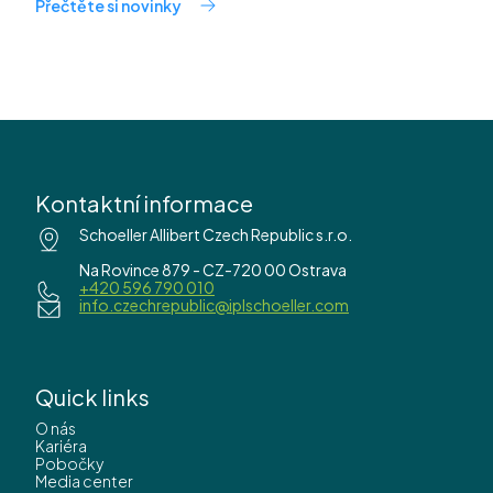
Přečtěte si novinky
Kontaktní informace
Schoeller Allibert Czech Republic s.r.o.
Na Rovince 879 - CZ-720 00 Ostrava
+420 596 790 010
info.czechrepublic@iplschoeller.com
Quick links
O nás
Kariéra
Pobočky
Media center