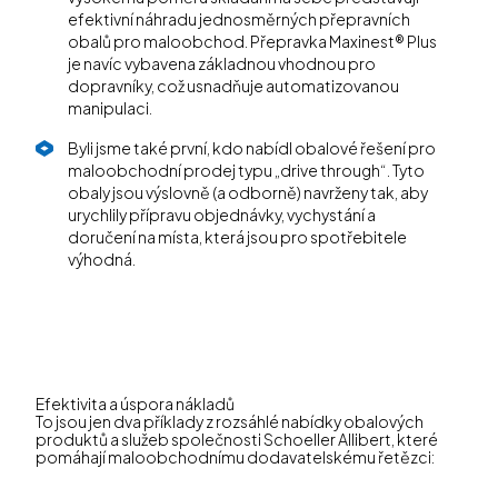
efektivní náhradu jednosměrných přepravních
obalů pro maloobchod. Přepravka Maxinest® Plus
je navíc vybavena základnou vhodnou pro
dopravníky, což usnadňuje automatizovanou
manipulaci.
Byli jsme také první, kdo nabídl obalové řešení pro
maloobchodní prodej typu „drive through“. Tyto
obaly jsou výslovně (a odborně) navrženy tak, aby
urychlily přípravu objednávky, vychystání a
doručení na místa, která jsou pro spotřebitele
výhodná.
Efektivita a úspora nákladů
To jsou jen dva příklady z rozsáhlé nabídky obalových
produktů a služeb společnosti Schoeller Allibert, které
pomáhají maloobchodnímu dodavatelskému řetězci: