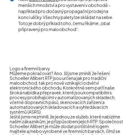
menších množství a pro vystavení v obchodě -
například pro dočasný propagační prodej na
konci uličky. Všechny palety lze skládat na sebe.
Toto je dobrý příklad toho, čemu říkáme „obal
připravený pro maloobchod“.
Logo a firemní barvy
Můžeme pokračovat? Ano. Již jsme zmínili, že řešení
Schoeller Allibert RTP jsou určena jak pro tradiční
maloobchod, tak pro nově vznikající odvětví
elektronického obchodu. Konkrétně sem patří naše
široká nabídka přepravek, které jsou kompatibilní s
procesy probíhajícími v automatizovaných skladech,
včetně dopravních pásů, skenovacích zařízení a
automatizovaných skladovacích a vyhledávacích
systémů (ASRS).
Ještě jsme nezmínili, že jednou ze služeb, které nabízíme
našim zákazníkům, je přizpůsobení jejich RTP: Společnost
Schoeller Allibert je může dodat potištěné logem
majitele a/nebo vyrobené ve firemních barvách, čímž se