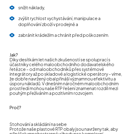
snížit náklady,
zvýšit rychlost vychystávání, manipulace a
doplňování zboží v prodejně a
zabránit krádežím a chránit před poškozením.
Jak?
Díky desítkám let našich zkušeností se spoluprací s
účastníky celého maloobchodního dodavatelského
řetězce – od maloobchodníků přes systémové
integrátory až po skladové a logistické operátory – víme,
že dobře navržený obal přináší významnou efektivitu a
úsporu nákladů. V dnešním náročném maloobchodním
prostředí mohou naše RTP řešení znamenat rozdíl mezi
pouhým přežíváním a pozitivním rozvojem.
Proč?
Stohování a skládání na sebe
Protože naše plastové RTP obaly jsou navrženy tak, aby
přinášely mnohostranné výhody pro komplexní