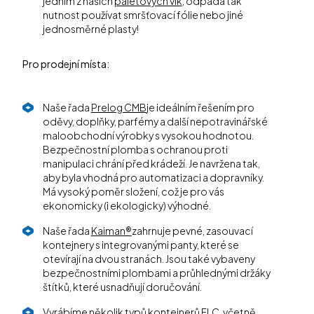
jedním z našich
paletových vík
, odpadá tak
nutnost používat smršťovací fólie nebo jiné
jednosměrné plasty!
Pro prodejní místa:
Naše řada
Prelog CMB
je ideálním řešením pro
oděvy, doplňky, parfémy a další nepotravinářské
maloobchodní výrobky s vysokou hodnotou.
Bezpečnostní plomba s ochranou proti
manipulaci chrání před krádeží. Je navržena tak,
aby byla vhodná pro automatizaci a dopravníky.
Má vysoký poměr složení, což je pro vás
ekonomicky (i ekologicky) výhodné.
Naše řada
Kaiman®
zahrnuje pevné, zasouvací
kontejnery s integrovanými panty, které se
otevírají na dvou stranách. Jsou také vybaveny
bezpečnostními plombami a průhlednými držáky
štítků, které usnadňují doručování.
Vyrábíme několik typů kontejnerů FLC, včetně