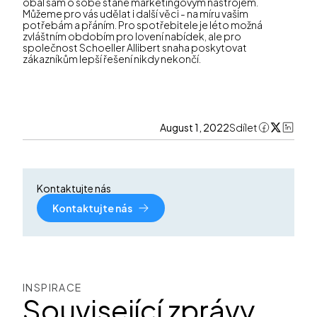
obal sám o sobě stane marketingovým nástrojem.
Můžeme pro vás udělat i další věci - na míru vašim
potřebám a přáním. Pro spotřebitele je léto možná
zvláštním obdobím pro lovení nabídek, ale pro
společnost Schoeller Allibert snaha poskytovat
zákazníkům lepší řešení nikdy nekončí.
August 1, 2022
Sdílet
Kontaktujte nás
Kontaktujte nás
INSPIRACE
Související zprávy