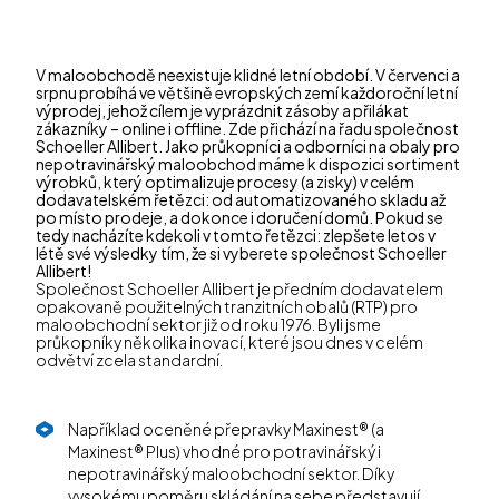
V maloobchodě neexistuje klidné letní období. V červenci a
srpnu probíhá ve většině evropských zemí každoroční letní
výprodej, jehož cílem je vyprázdnit zásoby a přilákat
zákazníky – online i offline. Zde přichází na řadu společnost
Schoeller Allibert. Jako průkopníci a odborníci na obaly pro
nepotravinářský maloobchod máme k dispozici sortiment
výrobků, který optimalizuje procesy (a zisky) v celém
dodavatelském řetězci: od automatizovaného skladu až
po místo prodeje, a dokonce i doručení domů. Pokud se
tedy nacházíte kdekoli v tomto řetězci: zlepšete letos v
létě své výsledky tím, že si vyberete společnost Schoeller
Allibert!
Společnost Schoeller Allibert je předním dodavatelem
opakovaně použitelných tranzitních obalů (RTP) pro
maloobchodní sektor již od roku 1976. Byli jsme
průkopníky několika inovací, které jsou dnes v celém
odvětví zcela standardní.
Například oceněné přepravky Maxinest® (a
Maxinest® Plus) vhodné pro potravinářský i
nepotravinářský maloobchodní sektor. Díky
vysokému poměru skládání na sebe představují