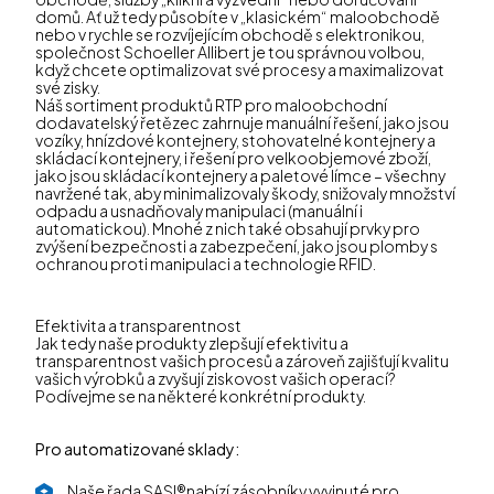
domů. Ať už tedy působíte v „klasickém“ maloobchodě
nebo v rychle se rozvíjejícím obchodě s elektronikou,
společnost Schoeller Allibert je tou správnou volbou,
když chcete optimalizovat své procesy a maximalizovat
své zisky.
Náš sortiment produktů RTP pro maloobchodní
dodavatelský řetězec zahrnuje manuální řešení, jako jsou
vozíky, hnízdové kontejnery, stohovatelné kontejnery a
skládací kontejnery, i řešení pro velkoobjemové zboží,
jako jsou skládací kontejnery a paletové límce – všechny
navržené tak, aby minimalizovaly škody, snižovaly množství
odpadu a usnadňovaly manipulaci (manuální i
automatickou). Mnohé z nich také obsahují prvky pro
zvýšení bezpečnosti a zabezpečení, jako jsou plomby s
ochranou proti manipulaci a technologie RFID.
Efektivita a transparentnost
Jak tedy naše produkty zlepšují efektivitu a
transparentnost vašich procesů a zároveň zajišťují kvalitu
vašich výrobků a zvyšují ziskovost vašich operací?
Podívejme se na některé konkrétní produkty.
Pro automatizované sklady:
Naše řada
SASI®
nabízí zásobníky vyvinuté pro