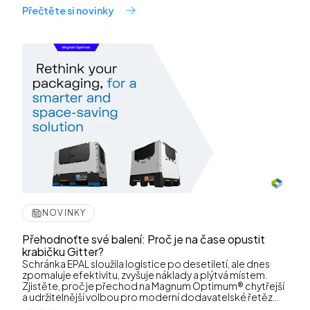
Přečtěte si novinky
NOVINKY
Přehodnoťte své balení: Proč je na čase opustit
krabičku Gitter?
Schránka EPAL sloužila logistice po desetiletí, ale dnes
zpomaluje efektivitu, zvyšuje náklady a plýtvá místem.
Zjistěte, proč je přechod na Magnum Optimum® chytřejší
a udržitelnější volbou pro moderní dodavatelské řetěz...