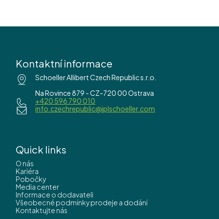
Kontaktní informace
Schoeller Allibert Czech Republic s.r.o.
Na Rovince 879 - CZ-720 00 Ostrava
+420 596 790 010
info.czechrepublic@iplschoeller.com
Quick links
O nás
Kariéra
Pobočky
Media center
Informace o dodavateli
Všeobecné podmínky prodeje a dodání
Kontaktujte nás