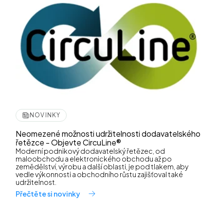
NOVINKY
Neomezené možnosti udržitelnosti dodavatelského
řetězce - Objevte CircuLine®
Moderní podnikový dodavatelský řetězec, od
maloobchodu a elektronického obchodu až po
zemědělství, výrobu a další oblasti, je pod tlakem, aby
vedle výkonnosti a obchodního růstu zajišťoval také
udržitelnost.
Přečtěte si novinky