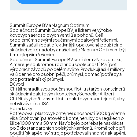
Summit Europe BV a Magnum Optimum
Společnost Summit Europe BV je lídrem ve výrobě
kovových aerosolových ventilů a pohonů. Čelí
problémům se svými současnými obalovými řešeními.
Summit začal hledat efektivnější opakovaně použitelné
skládací velké nádoby a našel naše
Magnum Optimum
být
tím nejlepším řešením.
Společnost Summit Europe BV se sídlem v Nizozemsku,
Almere, je soukromou rodinnou společností. Mají pět
výrobních závodů po celém světě. Produkují asi 4 miliony
valů denně pro osobní péči, průmysl, domácí potřeby a
pro potravinářský průmysl.
Důvod
Chtěli nahradit svou současnou flotilu starých kontejnerů
skládacími paletovými kontejnery Schoeller Allibert.
Chtěli si vytvořit vlastní flotilu paletových kontejnerů, aby
nebyli závislí na USA.
Požadavky
Potřebovali plastový kontejner s nosností 500 kg včetně
víka. Stohování paletového kontejneru bylo v regálech o
šířce 1000 mm a 50 mm. Navíc bylo potřeba je naskládat
po 3 do standardních polských kamionů. Kromě toho při
použití "sklápěcího" stroje potřebovali snadné naklápění.