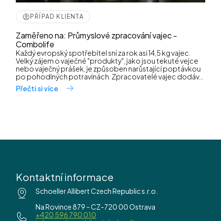
PŘÍPAD KLIENTA
Zaměřeno na: Průmyslové zpracování vajec -
Combolife
Každý evropský spotřebitel sní za rok asi 14,5 kg vajec.
Velký zájem o vaječné "produkty", jako jsou tekuté vejce
nebo vaječný prášek, je způsoben narůstající poptávkou
po pohodlných potravinách. Zpracovatelé vajec dodáv...
Přečti si více
Kontaktní informace
Schoeller Allibert Czech Republic s.r.o.
Na Rovince 879 - CZ-720 00 Ostrava
+420 596 790 010