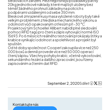
sledovacích zařízení. Mezi nejpřísnější požadavky patřily
20kg jednotkové náklady, které mají být uloženy bez
téměř žádného prohnutí základny na policích s
podpěrami vzdálenými od sebe 350 mm.
Bleskově zmrazené kusy masa vyložené roboty byly také
velkým problémem z hlediska mechanického výkonu a
odolnosti vůči opakovaným otřesům při -30 °C.
Projektový tým Schoeller Allibert nabídl plné sledování
pomocí RFID tagů pro čtení a zápis vyhovující normě ISO
15693. Po 6 měsících reálného testování prokázaly štítky a
krabice vynikající odolnost a spolehlivost a projekt byl
spuštěn.
Od té doby společnost Cooperl zakoupila více než 250
000 boxů a denně provede více než 50 000 operací
čtení/zápisu. Všechny pohyby krabic, včetně vykosťování,
sekundárního řezání a dalšího zpracování, jsou řízeny
zapisováním a čtením dat RFID.
September 2, 2020
Sdílet
Kontaktujte nás