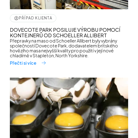
PŘÍPAD KLIENTA
DOVECOTE PARK POSILUJE VÝROBU POMOCÍ
KONTEJNERŮ OD SCHOELLER ALLIBERT
Přepravky na maso od Schoeller Allibert byly vybrány
společností Dovecote Park, dodavatelem britského
hovězího masa nejvyšší kvality pro použití v její nové
chladírně v Stapleton, North Yorkshire.
Přečti si více