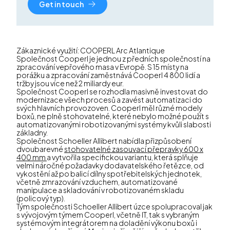
Get in touch
Zákaznické využití: COOPERL Arc Atlantique
Společnost Cooperl je jednou z předních společností na
zpracování vepřového masa v Evropě. S 15 místy na
porážku a zpracování zaměstnává Cooperl 4 800 lidí a
tržby jsou více než 2 miliardy eur.
Společnost Cooperl se rozhodla masivně investovat do
modernizace všech procesů a zavést automatizaci do
svých hlavních provozoven. Cooperl měl různé modely
boxů, ne plně stohovatelné, které nebylo možné použít s
automatizovanými robotizovanými systémy kvůli slabosti
základny.
Společnost Schoeller Allibert nabídla přizpůsobení
dvoubarevné
stohovatelné zasouvací přepravky 600 x
400 mm
a vytvořila specifickou variantu, která splňuje
velmi náročné požadavky dodavatelského řetězce, od
vykostění až po balicí dílny spotřebitelských jednotek,
včetně zmrazování vzduchem, automatizované
manipulace a skladování v robotizovaném skladu
(policový typ).
Tým společnosti Schoeller Allibert úzce spolupracoval jak
s vývojovým týmem Cooperl, včetně IT, tak s vybraným
systémovým integrátorem na doladění výkonu boxů i