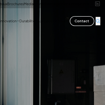
reaux
Brochures
Media center
Events
Rapports obligations
'innovation
Durabilité
A propos de nous
Contact