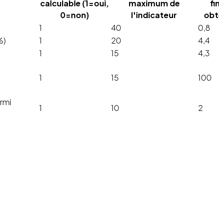
calculable (1=oui,
maximum de
fi
0=non)
l'indicateur
obt
1
40
0,8
%)
1
20
4,4
1
15
4,3
1
15
100
rmi
1
10
2