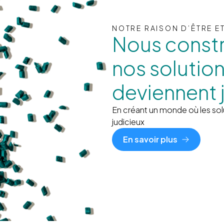
NOTRE RAISON D’ÊTRE E
Nous const
nos solutio
deviennent 
En créant un monde où les solut
judicieux
En savoir plus