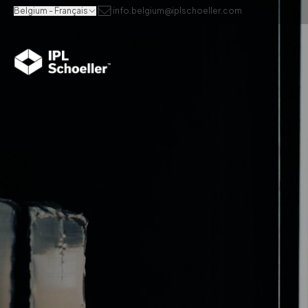
Belgium - Français
info.belgium@iplschoeller.com